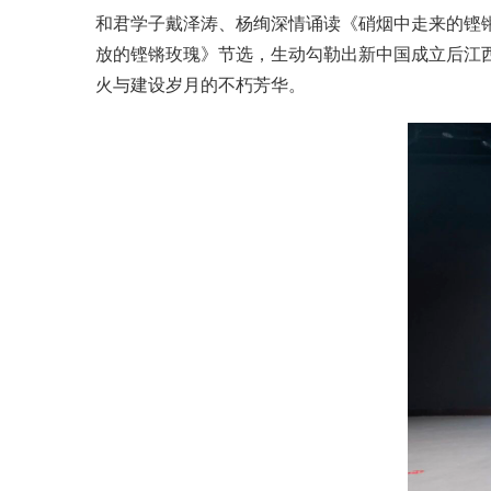
和君学子戴泽涛、杨绚深情诵读《硝烟中走来的铿
放的铿锵玫瑰
》节选，生动勾勒出新中国成立后江
火与建设岁月的不朽芳华。