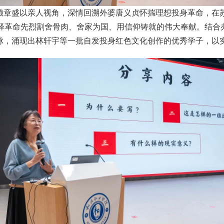
赖章盛以亲人视角，深情回溯外婆唐义贞怀揣理想投身革命，在
阐释革命先烈割舍骨肉、舍家为国、用信仰铸就的伟大奉献。结合
脉，涌现出林轩宇等一批自发投身红色文化创作的优秀学子，以