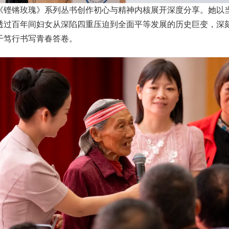
《铿锵玫瑰》系列丛书创作初心与精神内核展开深度分享。她以
透过百年间妇女从深陷四重压迫到全面平等发展的历史巨变，深
干笃行书写青春答卷。