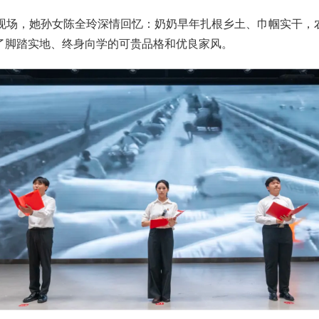
临现场，她孙女陈全玲深情回忆：奶奶早年扎根乡土、巾帼实干，
了脚踏实地、终身向学的可贵品格和优良家风。