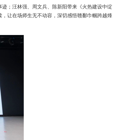
事迹；汪林强、周文兵、陈新阳带来《
火热建设中绽
读，让在场师生无不动容，深切感悟赣鄱巾帼跨越烽