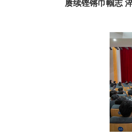
赓续铿锵巾帼志 