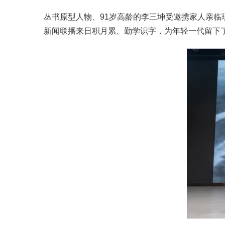
丛书原型人物、91岁高龄的李三坤受邀携家人亲
新闻联播来日积月累、勤学识字，为年轻一代留下