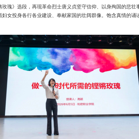
锵玫瑰》选段，再现革命烈士唐义贞坚守信仰、以身殉国的悲壮
西妇女投身各行各业建设、奉献家国的壮阔群像。饱含真情的诵