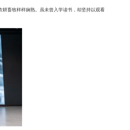
农耕畜牧样样娴熟。虽未曾入学读书，却坚持以观看