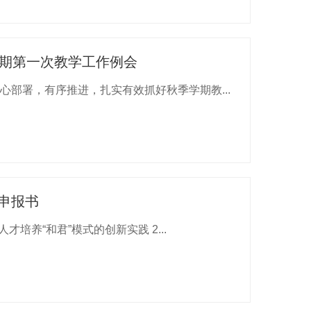
学期第一次教学工作例会
部署，有序推进，扎实有效抓好秋季学期教...
申报书
1、申报书 产业为本 校企一体 五维驱动 共培共育 ：产教融合人才培养“和君”模式的创新实践 2...