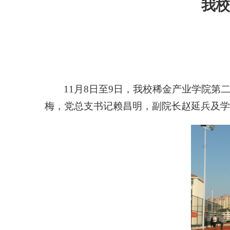
我校
11月8日至9日，我校
稀金产业学院
第
梅
，
党总支书记赖昌明，副院长赵延兵及
学