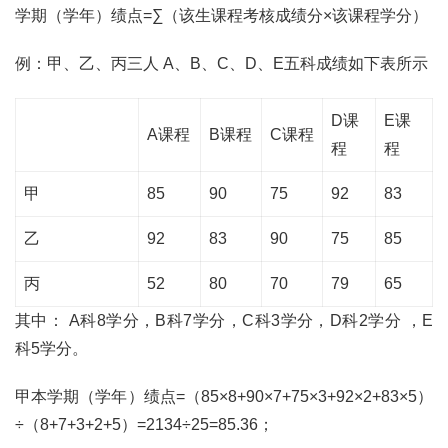
学期（学年）绩点=∑（该生课程考核成绩分×该课程学分）
例：甲、乙、丙三人 A、B、C、D、E五科成绩如下表所示
D课
E课
A课程
B课程
C课程
程
程
甲
85
90
75
92
83
乙
92
83
90
75
85
丙
52
80
70
79
65
其中： A科8学分，B科7学分，C科3学分，D科2学分 ，E
科5学分。
甲本学期（学年）绩点=（85×8+90×7+75×3+92×2+83×5）
÷（8+7+3+2+5）=2134÷25=85.36；