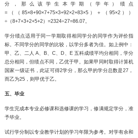
分，那么该学生本学期（学年）绩点
=（（85×8+90×7+75×3+92×2+83×5）＋（95×2））
÷（8+7+3+2+5+2）=2324÷27=86.07。
学分绩点适用于同一学期取得相同学分的同学作为评价指
标。不同学分的同学的比较，以学分多者为佳。如上例中：
甲、乙、二人 A、B、C、D、E 五科成绩平均分相同，学分
总分相同，但绩点不同，乙优于甲。如果甲同时取得计算机
国家一级证书，此证可得2学分，那么甲的学分总数是27，
而乙为25，则甲优于乙。
五、毕业
学生完成本专业必修课和选修课的学习，修满规定学分，准
予毕业。
试行学分制以专业教学计划的学习年限为参考。对学有余和