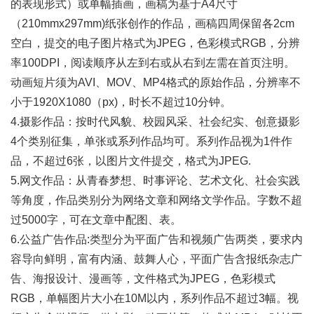
的表现形式）或单幅插画，画稿为基于A4尺寸
（210mmx297mm)纸张创作的作品，画稿四周保留各2cm
空白，提交的电子图片格式为JPEG，色彩模式RGB，分辨
率100DPI，阅读顺序从左到右或从右到左需在首页注明。
动画短片须为AVI、MOV、MP4格式的原始作品，分辨率不
小于1920X1080（px)，时长不超过10分钟。
4.摄影作品：按时代风貌、校园风采、社会纪实、创意摄影
4个类别征集，单张或系列作品均可。系列作品视为1件作
品，不超过6张，以图片文件提交，格式为JPEG.
5.网文作品：从青春梦想、时事评论、艺术文化、社会实践
等角度，作品类别分为网络文章和网络文学作品。字数不超
过5000字，可在文章中配图、表。
6.公益广告作品:类型分为平面广告和视频广告两类，要求内
容导向鲜明，富有内涵、鼓舞人心，平面广告含报纸杂志广
告、海报设计、漫画等，文件格式为JPEG，色彩模式
RGB，单幅图片大小在10M以内，系列作品不超过3幅。视