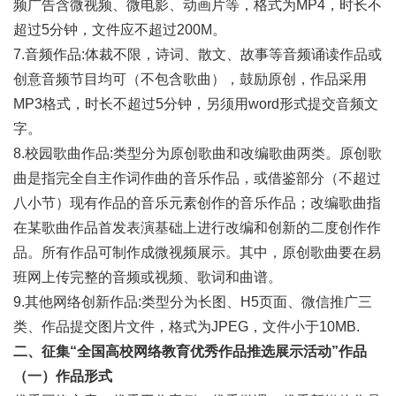
频广告含微视频、微电影、动画片等，格式为MP4，时长不
超过5分钟，文件应不超过200M。
7.音频作品:体裁不限，诗词、散文、故事等音频诵读作品或
创意音频节目均可（不包含歌曲），鼓励原创，作品采用
MP3格式，时长不超过5分钟，另须用word形式提交音频文
字。
8.校园歌曲作品:类型分为原创歌曲和改编歌曲两类。原创歌
曲是指完全自主作词作曲的音乐作品，或借鉴部分（不超过
八小节）现有作品的音乐元素创作的音乐作品；改编歌曲指
在某歌曲作品首发表演基础上进行改编和创新的二度创作作
品。所有作品可制作成微视频展示。其中，原创歌曲要在易
班网上传完整的音频或视频、歌词和曲谱。
9.其他网络创新作品:类型分为长图、H5页面、微信推广三
类、作品提交图片文件，格式为JPEG，文件小于10MB.
二、
征集“全国高校网络教育优秀作品
推选展示活动”作品
（一）作品形式