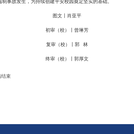
遏制事故发生，为持续创建平安校园奠定坚实的基础。
图文丨肖亚平
初审（校）丨曾琳芳
复审（校）丨郭   林
终审（校）丨郭厚文
满结束