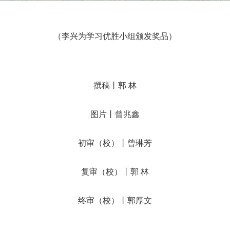
（李兴为学习优胜小组颁发奖品）
撰稿丨郭 林
图片丨曾兆鑫
初审（校）丨曾琳芳
复审（校）丨郭 林
终审（校）丨郭厚文