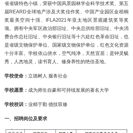
省省级特色小镇，荣获中国风景园林学会科学技术奖、第五
届REARD全球地产涉及大奖佳作奖、中国产业园区金梧桐
奖最美空间十强、IFLA2021年亚太地区景观建筑奖等奖
项。拥有中央军区政治部旧址、中央总供给部旧址、中央消
费合作总社旧址、中央银行旧址等十六处红色革命旧址，也
是省级文物保护单位、国家级文物保护单位，红色文化资源
十分丰富。学校依山傍水，空气纯净，天然宜居；是钟灵毓
秀，人杰地灵，读书育人、修身养性的绝佳圣地。
学校
使命：
立德树人 服务社会
学校
愿景：
成为师生自豪和可持续发展的著名大学
学校
校训：
业精于勤 德技双修
一、招聘岗位及要求