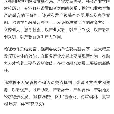
立梅围绕地方经济发展布局、产业发展需要、稀金产业学院
建校历史、专业群的设置四者之间的关系，探讨职业教育和
产教融合的正确性、论述和君产教融合办学理念及办学案
例。强调在产教融合办学上，应该坚决贯彻党的教育方针，
立德树人、服务社会，以产业兴教、以产业兴校、以产教科
创兴镇、以产教新质生产力兴国。
赖晓琴作总结发言，强调各成员单位要共融共享，最大程度
发挥联合体的效能，在服务产业发展上要展现新作为，在助
力人才培养上要取得新突破，在推动融合发展上要提供新路
径。
我校将不断完善校企研人员交流机制，统筹各方需求和资
源，以教促产、以产助教、产教融合、产学合作，带动地方
经济稳步发展。(撰稿\刘赟、图片\曾金财、初审\郭林、复审
\曾琳芳、终审\郭厚文)