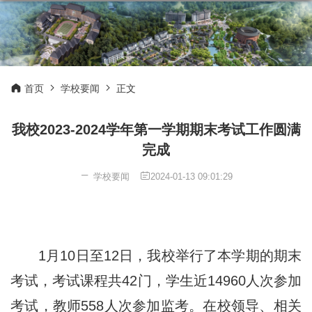
首页
学校要闻
正文
我校2023-2024学年第一学期期末考试工作圆满
完成
学校要闻
2024-01-13 09:01:29
1
月
10
日至
12
日，我校举行了本学期的期末
考试，考试课程共
42
门，学生近
14960
人次参加
考试，教师
558
人次参加监考。在校领导、相关