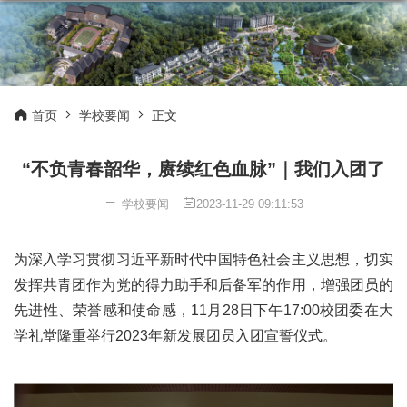
首页
学校要闻
正文
“不负青春韶华，赓续红色血脉”｜我们入团了
学校要闻
2023-11-29 09:11:53
为深入学习贯彻习近平新时代中国特色社会主义思想，切实
发挥共青团作为党的得力助手和后备军的作用，增强团员的
先进性、荣誉感和使命感，11月28日下午17:00校团委在大
学礼堂隆重举行2023年新发展团员入团宣誓仪式。