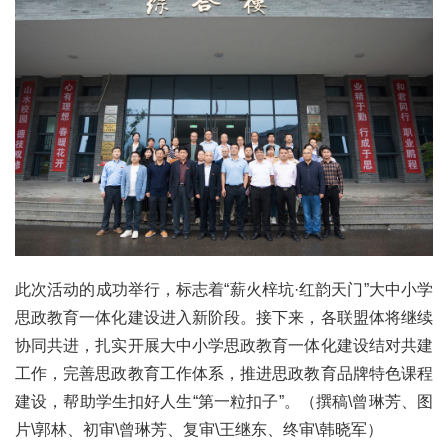
此次活动的成功举行，标志着“薪火梓坑·红韵天门”大中小学
思政教育一体化建设进入新阶段。接下来，各联盟体将继续
协同共进，扎实开展大中小学思政教育一体化建设结对共建
工作，完善思政教育工作体系，推进思政教育品牌特色课程
建设，帮助学生扣好人生“第一粒扣子”。（撰稿\曾琳芳、图
片\郭林、初审\曾琳芳、复审\王继东、终审\韩晓军）