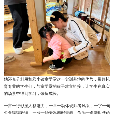
她还充分利用和君小镇童学堂这一实训基地的优势，带领托
育专业的学生们，与童学堂的孩子建立链接，让学生在真实
的场景中得到学习，锻炼成长。
一言一行彰显人格魅力，一举一动体现师者风采，一字一句
包含谆谆教诲，一分一秒无私奉献青春。作为一名新时代的