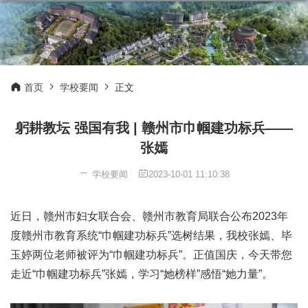
首页
学校要闻
正文
躬耕教坛 强国有我 | 赣州市巾帼建功标兵——
张嫣
学校要闻
2023-10-01 11:10:38
近日，赣州市妇女联合会、赣州市教育局联合公布2023年
度赣州市教育系统“巾帼建功标兵”选树结果，我校张嫣、毕
玉婷两位老师被评为“巾帼建功标兵”。正值国庆，今天带您
走近“巾帼建功标兵”张嫣，学习“她榜样”感悟“她力量”。