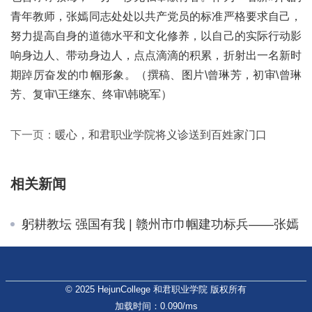
青年教师，张嫣同志处处以共产党员的标准严格要求自己，
努力提高自身的道德水平和文化修养，以自己的实际行动影
响身边人、带动身边人，点点滴滴的积累，折射出一名新时
期踔厉奋发的巾帼形象。（撰稿、图片\曾琳芳，初审\曾琳
芳、复审\王继东、终审\韩晓军）
下一页：
暖心，和君职业学院将义诊送到百姓家门口
相关新闻
躬耕教坛 强国有我 | 赣州市巾帼建功标兵——张嫣
© 2025 HejunCollege 和君职业学院 版权所有
加载时间：0.090/ms