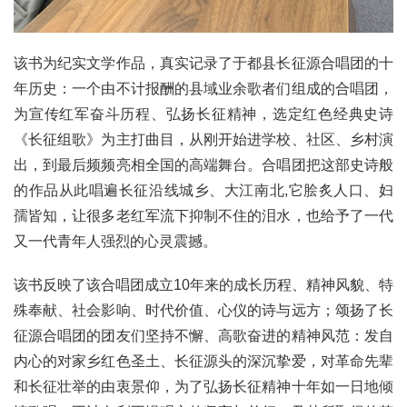
该书为纪实文学作品，真实记录了于都县长征源合唱团的十
年历史：一个由不计报酬的县域业余歌者们组成的合唱团，
为宣传红军奋斗历程、弘扬长征精神，选定红色经典史诗
《长征组歌》为主打曲目，从刚开始进学校、社区、乡村演
出，到最后频频亮相全国的高端舞台。合唱团把这部史诗般
的作品从此唱遍长征沿线城乡、大江南北,它脍炙人口、妇
孺皆知，让很多老红军流下抑制不住的泪水，也给予了一代
又一代青年人强烈的心灵震撼。
该书反映了该合唱团成立10年来的成长历程、精神风貌、特
殊奉献、社会影响、时代价值、心仪的诗与远方；颂扬了长
征源合唱团的团友们坚持不懈、高歌奋进的精神风范：发自
内心的对家乡红色圣土、长征源头的深沉挚爱，对革命先辈
和长征壮举的由衷景仰，为了弘扬长征精神十年如一日地倾