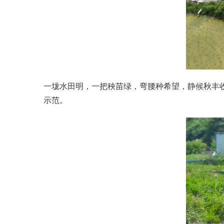
一垅水田明，一把秧苗绿，弯腰种希望，静候秋丰
示范。