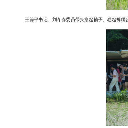
王德平书记、刘冬春委员带头撸起袖子、卷起裤腿