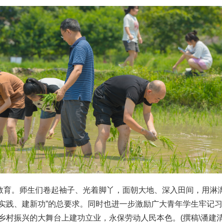
教育。师生们卷起袖子、光着脚丫，面朝大地、深入田间，用淋
实践、建新功”的总要求。同时也进一步激励广大青年学生牢记
乡村振兴的大舞台上建功立业，永保劳动人民本色。(撰稿\潘建清