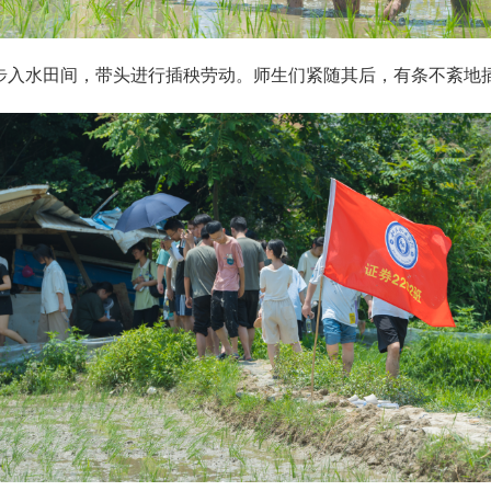
步入水田间，带头进行插秧劳动。师生们紧随其后，有条不紊地