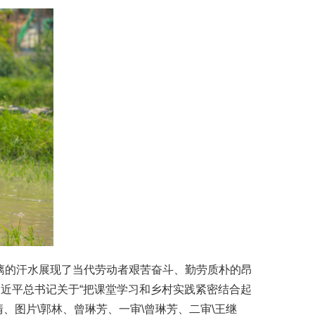
漓的汗水展现了当代劳动者艰苦奋斗、勤劳质朴的昂
习近平总书记关于“把课堂学习和乡村实践紧密结合起
、图片\郭林、曾琳芳、一审\曾琳芳、二审\王继