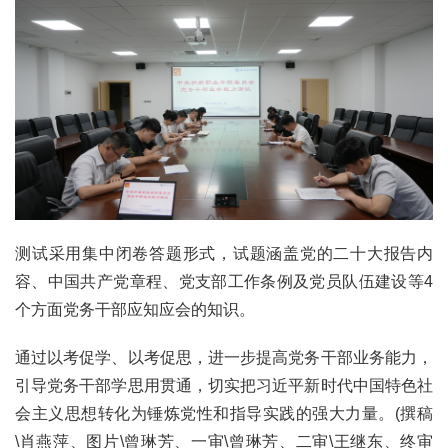
测试采用集中闭卷答题形式，试题涵盖党的二十大报告内
容、中国共产党章程、党支部工作条例及党员队伍建设等4
个方面党务干部应知应会的知识。
通过以考促学、以考促思，进一步提高党务干部业务能力，
引导党务干部学思用贯通，切实把习近平新时代中国特色社
会主义思想转化为锤炼党性和指导实践的强大力量。(撰稿
\肖燕萍、图片\曾琳芳、一审\曾琳芳、二审\王继东、终审