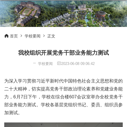
首页
学校要闻
正文
我校组织开展党务干部业务能力测试
学校要闻
2023-06-08 09:06:42
为深入学习贯彻习近平新时代中国特色社会主义思想和党的
二十大精神，切实提高党务干部政治理论素养和党建业务能
力，6月7日下午，学校在综合楼607会议室举办全校党务干
部业务能力测试。学校各基层党组织书记、委员、组织员参
加测试。