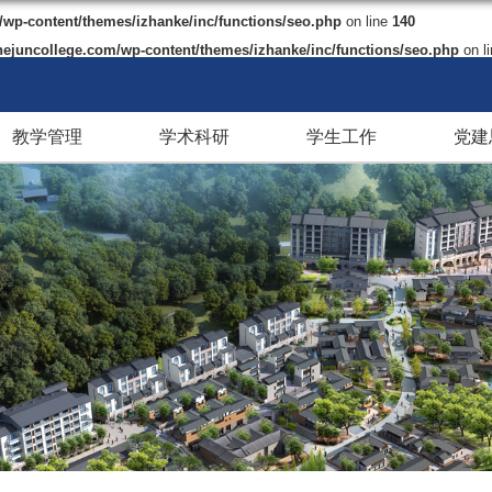
p-content/themes/izhanke/inc/functions/seo.php
on line
140
juncollege.com/wp-content/themes/izhanke/inc/functions/seo.php
on l
教学管理
学术科研
学生工作
党建