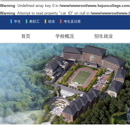
Warning
: Undefined array key 0 in
/www/wwwroot/www.hejuncollege.com/w
Warning
: Attempt to read property "cat_ID" on null in
/www/wwwroot/www.he
学生
教职工
校友
考生及访客
首页
学校概况
招生就业