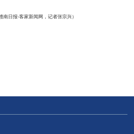
。
 赣南日报-客家新闻网，
记者张宗兴）