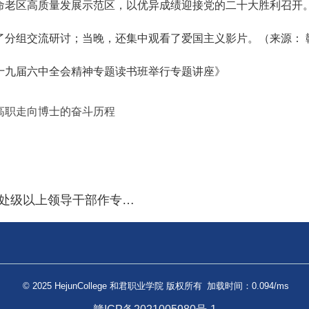
命老区高质量发展示范区，以优异成绩迎接党的二十大胜利召开
了分组交流研讨；当晚，还集中观看了爱国主义影片。（来源：
十九届六中全会精神专题读书班举行专题讲座》
高职走向博士的奋斗历程
以上领导干部作专题授课
© 2025 HejunCollege 和君职业学院 版权所有
加载时间：0.094/ms