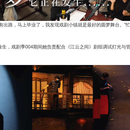
才有出路，马上毕业了，我发现戏剧小镇就是最好的圆梦舞台。”
业生，
戏剧季004
期间她负责配合《江云之间》剧组调试灯光与