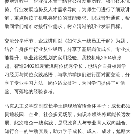
参观过程中，企业技术骨干结合公司发展历程、核心技术优
势、行业发展趋势及人才需求导向，为师生们进行了细致讲
解，重点解读了机电类岗位的技能要求、职业晋升通道，帮
助同学们精准对接行业需求，树立清晰的职业发展目标。
交流分享环节，企业讲师以《如何从一线员工干起》为题，
结合自身多年行业从业经历，分享了基层岗位成长、专业技
能提升、职业路径规划的实用经验。我校机电2304班张
越、智造2402班袁董泽两位优秀学长，也结合自身校园学
习经历与岗位实践感悟，与学弟学妹们进行面对面交流，分
享了专业学习方法、岗位适应技巧，为同学们提供了可借
鉴、可落地的经验参考。
马克思主义学院副院长毕玉婷现场寄语全体学子：成长必须
贯通校园、企业、社会多元场景，知识本领终将赋能长远发
展。此次校企一线实践，是思政育人与专业育人双向融合、
知行合一的生动实践，助力学子成长、成人、成才，勉励大