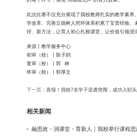
此次比赛不仅充分展现了我校教师扎实的教学素养
学改革、完善立德树人闭环体系积累了宝贵经验。
径、新方法，让育人初心扎根课堂、让价值引领浸
来源丨教学服务中心
初审（校）丨陈子鹃
复审（校）丨郭 林
终审（校）丨郭厚文
下一页：
喜报！我校7名学子逆袭突围，成功入职
相关新闻
融思政・润课堂・育新人｜我校举行课程思