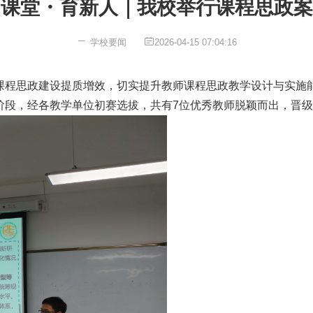
润课堂・育新人｜我校举行课程思政案
学校要闻
2026-04-15 07:04:16
思政建设提质增效，切实提升教师课程思政教学设计与实施能力，4
阶段，经各教学单位初赛选拔，共有7位优秀教师脱颖而出，晋