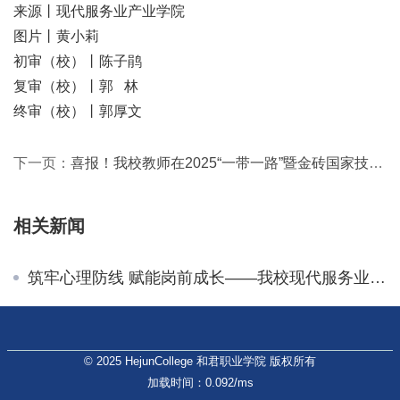
来源丨现代服务业产业学院
图片丨黄小莉
初审（校）丨陈子鹃
复审（校）丨郭 林
终审（校）丨郭厚文
下一页：
喜报！我校教师在2025“一带一路”暨金砖国家技能发展与技术创新大赛中喜获佳绩
相关新闻
筑牢心理防线 赋能岗前成长——我校现代服务业产业学院开展2024级学生现场教学岗前心理辅导
© 2025 HejunCollege 和君职业学院 版权所有
加载时间：0.092/ms