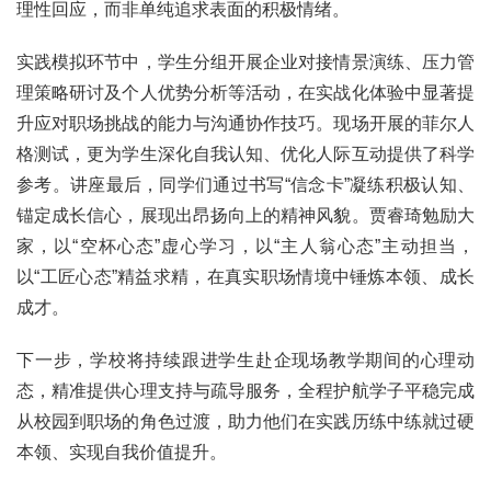
理性回应，而非单纯追求表面的积极情绪。
实践模拟环节中，学生分组开展企业对接情景演练、
压力管
理策略
研讨及个人优势分析等活动，在实战化体验中显著提
升应对职场挑战的能力与沟通协作技巧。现场开展的
菲尔人
格测试
，更为学生深化自我认知、优化人际互动提供了科学
参考。讲座最后，同学们通过书写“信念卡”凝练积极认知、
锚定成长信心，展现出昂扬向上的精神风貌。贾睿琦勉励大
家，以“空杯心态”虚心学习，以“主人翁心态”主动担当，
以“工匠心态”精益求精，在真实职场情境中锤炼本领、成长
成才。
下一步，学校将持续跟进学生赴企现场教学期间的心理动
态，精准提供心理支持与疏导服务，全程护航学子平稳完成
从校园到职场的角色过渡，助力他们在实践历练中练就过硬
本领、实现自我价值提升。