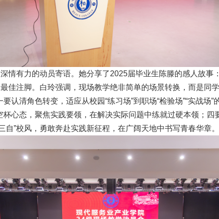
表深情有力的动员寄语。她分享了2025届毕业生陈滕的感人故事
变的最佳注脚。白玲强调，现场教学绝非简单的场景转换，而是同
要认清角色转变，适应从校园“练习场”到职场“检验场”“实战场
空杯心态，聚焦实践要领，在解决实际问题中练就过硬本领；四
三自”校风，勇敢奔赴实践新征程，在广阔天地中书写青春华章