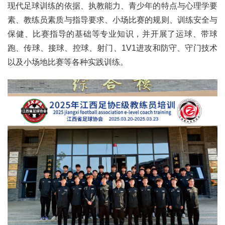
现代足球训练的依据、执教能力、青少年的特点与心理学要
素、教练员素质与指导要求、小场比赛的规则、训练安全与
保健、比赛指导的基础等专业知识，并开展了运球、带球
跑、传球、接球、控球、射门、1V1进攻和防守、守门技术
以及小场地比赛等各种实践训练。