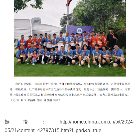
链接：
http://home.china.com.cn/txt/2024-
05/21/content_42797315.htm?f=pad&a=true