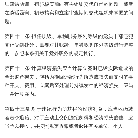
织谈话函询、初步核实前向有关组织交代自己的问题，或者
在谈话函询、初步核实和立案审查期间交代组织未掌握的问
题。
第四十一条 担任职级、单独职务序列等级的党员干部违犯
党纪受到处分，需要对其职级、单独职务序列等级进行调整
的，参照本条例关于党外职务的规定执行。
第四十二条 计算经济损失应当计算立案时已经实际造成的
全部财产损失，包括为挽回违纪行为所造成损失而支付的各
种开支、费用。立案后至处理前持续发生的经济损失，应当
一并计算在内。
第四十三条 对于违纪行为所获得的经济利益，应当收缴或
者责令退赔。对于主动上交的违纪所得和经济损失赔偿，应
当予以接收，并按照规定收缴或者返还有关单位、个人。