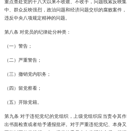
重点查处党的十八大以来不收敛、不收手，问题线索反映集
中、群众反映强烈，政治问题和经济问题交织的腐败案件，
违反中央八项规定精神的问题。
第八条 对党员的纪律处分种类：
（一）警告；
（二）严重警告；
（三）撤销党内职务；
（四）留党察看；
（五）开除党籍。
第九条 对于违犯党纪的党组织，上级党组织应当责令其作
出书面检查或者给予通报批评。对于严重违犯党纪、本身又