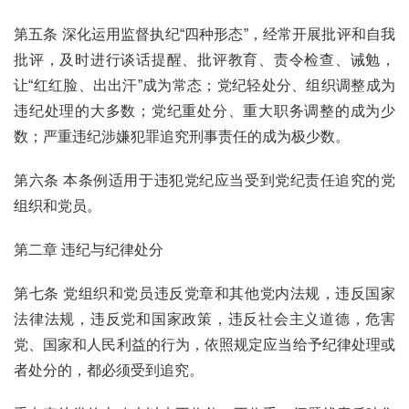
第五条 深化运用监督执纪“四种形态”，经常开展批评和自我
批评，及时进行谈话提醒、批评教育、责令检查、诫勉，
让“红红脸、出出汗”成为常态；党纪轻处分、组织调整成为
违纪处理的大多数；党纪重处分、重大职务调整的成为少
数；严重违纪涉嫌犯罪追究刑事责任的成为极少数。
第六条 本条例适用于违犯党纪应当受到党纪责任追究的党
组织和党员。
第二章 违纪与纪律处分
第七条 党组织和党员违反党章和其他党内法规，违反国家
法律法规，违反党和国家政策，违反社会主义道德，危害
党、国家和人民利益的行为，依照规定应当给予纪律处理或
者处分的，都必须受到追究。