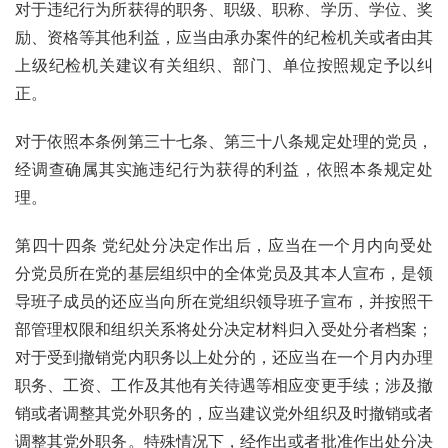
对于违纪行为所获得的职务、职级、职称、学历、学位、奖
励、资格等其他利益，应当由承办案件的纪检机关或者由其
上级纪检机关建议有关组织、部门、单位按照规定予以纠
正。
对于依照本条例第三十七条、第三十八条规定处理的党员，
经调查确属其实施违纪行为获得的利益，依照本条规定处
理。
第四十四条 党纪处分决定作出后，应当在一个月内向受处
分党员所在党的基层组织中的全体党员及其本人宣布，是领
导班子成员的还应当向所在党组织领导班子宣布，并按照干
部管理权限和组织关系将处分决定材料归入受处分者档案；
对于受到撤销党内职务以上处分的，还应当在一个月内办理
职务、工资、工作及其他有关待遇等相应变更手续；涉及撤
销或者调整其党外职务的，应当建议党外组织及时撤销或者
调整其党外职务。特殊情况下，经作出或者批准作出处分决