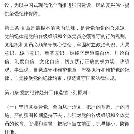
设，为以中国式现代化全面推进强国建设、民族复兴伟业提
供坚强纪律保障。
第三条 党章是最根本的党内法规，是管党治党的总规矩。
党的纪律是党的各级组织和全体党员必须遵守的行为规则。
党组织和党员必须坚守初心使命，牢固树立政治意识、大局
意识、核心意识、看齐意识，始终坚定道路自信、理论自
信、制度自信、文化自信，切实践行正确的权力观、政绩
观、事业观，自觉遵守和维护党章，严格执行和维护党的纪
律，自觉接受党的纪律约束，模范遵守国家法律法规。
第四条 党的纪律处分工作遵循下列原则：
（一）坚持党要管党、全面从严治党。把严的基调、严的措
施、严的氛围长期坚持下去，加强对党的各级组织和全体党
员的教育、管理和监督，把纪律挺在前面，抓早抓小、防微
杜渐。