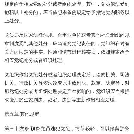
规定给予相应党纪处分或者组织处理。其中，党员依法受到
撤职以上处分的，应当依照本条例规定给予撤销党内职务以
上处分。
党员违反国家法律法规、企事业单位或者其他社会组织的规
章制度受到其他处分，应当追究党纪责任的，党组织在对有
关方面认定的事实、性质和情节进行核实后，依照规定给予
相应党纪处分或者组织处理。
党组织作出党纪处分或者组织处理决定后，监察机关、司法
机关、行政机关等依法改变原生效判决、裁定、决定等，对
原党纪处分或者组织处理决定产生影响的，党组织应当根据
改变后的生效判决、裁定、决定等重新作出相应处理。
第五章 其他规定
第三十六条 预备党员违犯党纪，情节较轻，可以保留预备