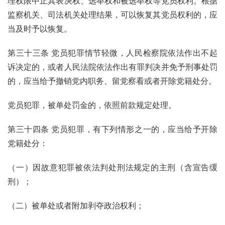
理权限中止其表决权、选举权和被选举权等党员权利。根据
监察机关、司法机关处理结果，可以恢复其党员权利的，应
当及时予以恢复。
第三十三条 党员犯罪情节轻微，人民检察院依法作出不起
诉决定的，或者人民法院依法作出有罪判决并免予刑事处罚
的，应当给予撤销党内职务、留党察看或者开除党籍处分。
党员犯罪，被单处罚金的，依照前款规定处理。
第三十四条 党员犯罪，有下列情形之一的，应当给予开除
党籍处分：
（一）因故意犯罪被依法判处刑法规定的主刑（含宣告缓
刑）；
（二）被单处或者附加剥夺政治权利；