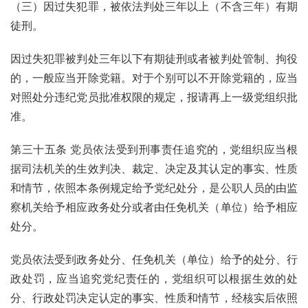
（三）因过失犯罪，被依法判处三年以上（不含三年）有期
徒刑。
因过失犯罪被判处三年以下有期徒刑或者被判处管制、拘役
的，一般应当开除党籍。对于个别可以不开除党籍的，应当
对照处分违纪党员批准权限的规定，报请再上一级党组织批
准。
第三十五条 党员依法受到刑事责任追究的，党组织应当根
据司法机关的生效判决、裁定、决定及其认定的事实、性质
和情节，依照本条例规定给予党纪处分，是公职人员的由监
察机关给予相应政务处分或者由任免机关（单位）给予相应
处分。
党员依法受到政务处分、任免机关（单位）给予的处分、行
政处罚，应当追究党纪责任的，党组织可以根据生效的处
分、行政处罚决定认定的事实、性质和情节，经核实后依照