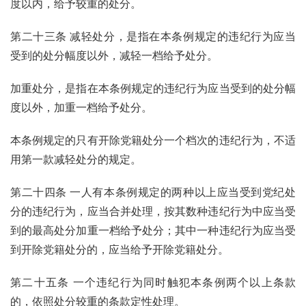
度以内，给予较重的处分。
第二十三条 减轻处分，是指在本条例规定的违纪行为应当
受到的处分幅度以外，减轻一档给予处分。
加重处分，是指在本条例规定的违纪行为应当受到的处分幅
度以外，加重一档给予处分。
本条例规定的只有开除党籍处分一个档次的违纪行为，不适
用第一款减轻处分的规定。
第二十四条 一人有本条例规定的两种以上应当受到党纪处
分的违纪行为，应当合并处理，按其数种违纪行为中应当受
到的最高处分加重一档给予处分；其中一种违纪行为应当受
到开除党籍处分的，应当给予开除党籍处分。
第二十五条 一个违纪行为同时触犯本条例两个以上条款
的，依照处分较重的条款定性处理。