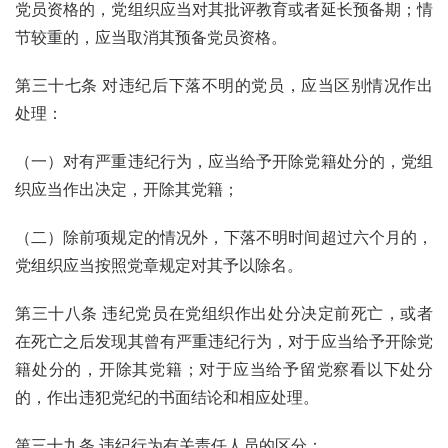
党员资格的，党组织应当对其批评教育或者延长预备期；情
节较重的，应当取消其预备党员资格。
第三十七条 对违纪后下落不明的党员，应当区别情况作出
处理：
（一）对有严重违纪行为，应当给予开除党籍处分的，党组
织应当作出决定，开除其党籍；
（二）除前项规定的情况外，下落不明时间超过六个月的，
党组织应当按照党章规定对其予以除名。
第三十八条 违纪党员在党组织作出处分决定前死亡，或者
在死亡之后发现其曾有严重违纪行为，对于应当给予开除党
籍处分的，开除其党籍；对于应当给予留党察看以下处分
的，作出违犯党纪的书面结论和相应处理。
第三十九条 违纪行为有关责任人员的区分：