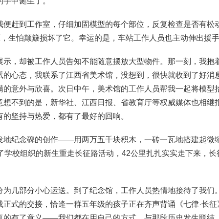
的手中诞生了。
我便赶到工作室，仔细加固模型的每个部位，反复检查是否有松
忐忑，生怕颠簸损坏了它。幸运的是，车站工作人员也主动伸出援
展示，却被工作人员告知不能随意摆放大型物件。那一刻，我抱
试的心态，我联系了江西省美术馆，没想到，很快就收到了好消
满的意外与欣喜。次日中午，美术馆的工作人员帮我一起将模型
意想不到的是，新华社、江西日报、省教育厅等权威媒体也相继
有的坚持与热爱，都有了最好的回响。
发地纪念碑的创作——用两万五千块积木，一砖一瓦地搭建起微缩
了学校组织的新生重走长征路活动，42公里扎扎实实走下来，
分为几部分小心运送。到了纪念馆，工作人员热情地接待了我们
成正式的交接，恰逢一群五年级的孩子正在齐声背诵
《七律·长征
真的有了意义——我们都在用自己的方式，与那段历史发生联结