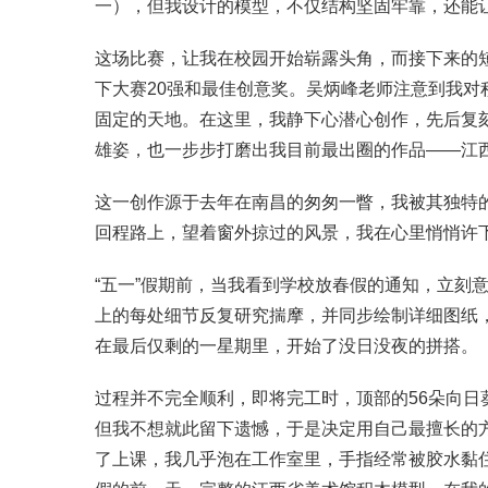
一），但我设计的模型，不仅结构坚固牢靠，还能
这场比赛，让我在校园开始崭露头角，而接下来的
下大赛20强和最佳创意奖。吴炳峰老师注意到我
固定的天地。在这里，我静下心潜心创作，先后复
雄姿，也一步步打磨出我目前最出圈的作品——江
这一创作源于去年在南昌的匆匆一瞥，我被其独特
回程路上，望着窗外掠过的风景，我在心里悄悄许
“五一”假期前，当我看到学校放春假的通知，立刻
上的每处细节反复研究揣摩，并同步绘制详细图纸
在最后仅剩的一星期里，开始了没日没夜的拼搭。
过程并不完全顺利，即将完工时，顶部的56朵向日
但我不想就此留下遗憾，于是决定用自己最擅长的
了上课，我几乎泡在工作室里，手指经常被胶水黏