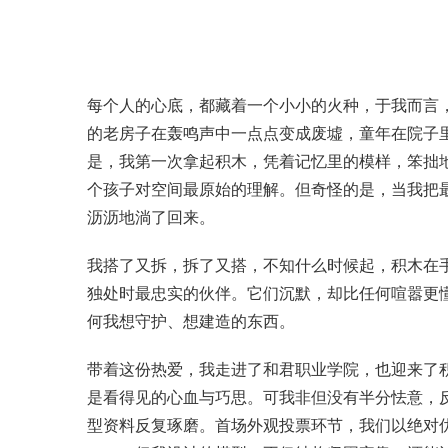
每个人的心底，都藏着一个小小的火种，于我而言
的老房子在轰鸣声中一点点变成废墟，童年在院子
是，我第一次拿起积木，凭着记忆里的模样，笨拙
个孩子对空间最原始的理解。但奇怪的是，当我把
沥沥地淌了回来。
我搭了又拆，拆了又搭，不知什么时候起，积木在
独处时最忠实的伙伴。它们沉默，却比任何喧嚣更
何我想守护、想建造的东西。
带着这份热爱，我走进了和君职业学院，也迎来了
是看得见的心血与巧思。可我非但没有半分怯意，
型资料反复琢磨。首场外观投票环节，我们以绝对