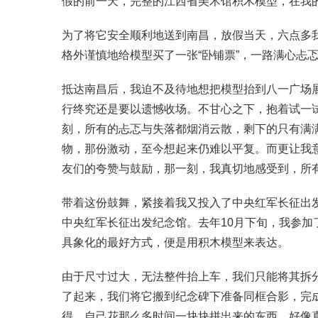
假的前一天，完整的江西省美术馆积木模型，在我
为了将它安全顺利地送到南昌，放假当天，六点多
格外谨慎地给模型买了一张“卧铺票”，一路满心
抵达南昌后，我迫不及待地想把模型抬到八一广场
行终究还是要以遗憾收场。不甘心之下，抱着试一
刻，所有的忐忑与失落都烟消云散，剩下的只有满
物，那份激动，至今想起来仍难以平复。而更让我
友们的夸赞与鼓励，那一刻，我真切地感受到，所
带着这份鼓舞，紧接着我又投入了中央红军长征出
中央红军长征出发纪念馆。去年10月下旬，我参加
具象化的最好方式，便是用积木模型来表达。
由于尺寸过大，无法整件抬上车，我们只能将其拆
了起来，我们将它搬到纪念碑下准备同框合影，完
得，自己花那么多时间一块块拼出来的东西，好像