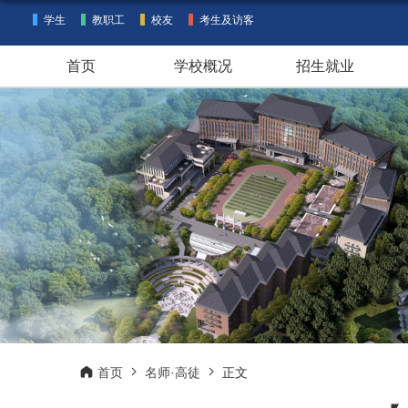
学生
教职工
校友
考生及访客
首页
学校概况
招生就业
首页
名师·高徒
正文