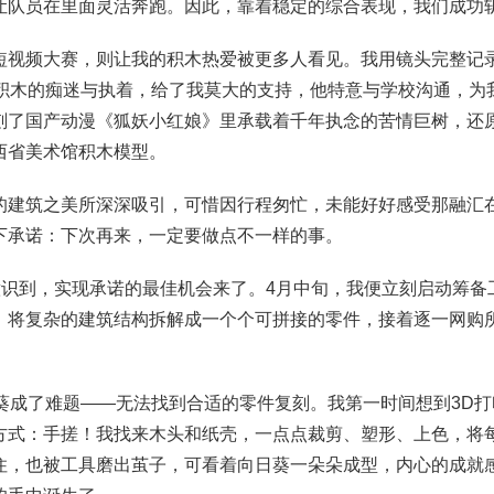
让队员在里面灵活奔跑。因此，靠着稳定的综合表现，我们成功
短视频大赛，则让我的积木热爱被更多人看见。我用镜头完整记
对积木的痴迷与执着，给了我莫大的支持，他特意与学校沟通，为
刻了国产动漫《狐妖小红娘》里承载着千年执念的苦情巨树，还
西省美术馆积木模型。
的建筑之美所深深吸引，可惜因行程匆忙，未能好好感受那融汇
下承诺：下次再来，一定要做点不一样的事。
意识到，实现承诺的最佳机会来了。4月中旬，我便立刻启动筹
，将复杂的建筑结构拆解成一个个可拼接的零件，接着逐一网购
葵成了难题——无法找到合适的零件复刻。我第一时间想到3D打
方式：手搓！我找来木头和纸壳，一点点裁剪、塑形、上色，将
住，也被工具磨出茧子，可看着向日葵一朵朵成型，内心的成就