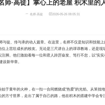
名师·高徒】掌心上的老屋 积木里的
名师·高徒
2026-05-26 08:05:31
与徒、传与承的动人篇章。在这里，名师不仅是知识和技能上的“
岗位上茁壮成长的校友。无论是三尺讲台上的谆谆教诲，还是现
注脚。他们激励着每一位和君人踔厉奋发、笃行不怠，以“实实
建设新华章。
份始于童年的火种，在一扣一合间燃烧成“热爱”的光焰。从笨拙
尖的方寸世界，走出了属于自己的路，他在积木的搭建中学会专