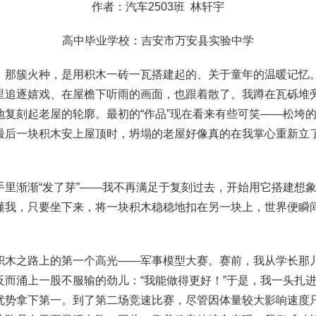
作者：汽车2503班 林轩宇
高中毕业学校：吉安市万安县实验中学
，那簇火种，是用积木一砖一瓦搭建起的、关于童年的温暖记忆
里追逐嬉戏、在屋檐下听雨的画面，也跟着散了。我蹲在瓦砾堆
地复刻起老屋的轮廓。最初的“作品”现在看来有些可笑——松垮
最后一块积木安上屋顶时，坍塌的老屋好像真的在我掌心重新立
手里渐渐“发了芽”——我不再满足于复刻过去，开始用它搭建想
懂我，只要坐下来，将一块积木稳稳地扣在另一块上，世界便瞬
积木之路上的第一个高光——军事模型大赛。赛前，我从学长那
反而涌上一股不服输的劲儿：“我能做得更好！”于是，我一头扎
优势拿下第一。到了第二场竞速比赛，尽管因体量较大影响速度