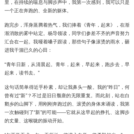
里，在持续的喘息与脚步声中，我第一次感到，我可以只是
一个正在奔跑的、全新的躯体。
跑完步，浑身蒸腾着热气，我们捧着《青年，起来》，在渐
渐消散的雾中站定。杨导领读，同学们参差不齐的声音努力
汇合在一起。我哑着嗓子跟读，那些句子像滚烫的雨水，砸
进我干涸已久的心田：
“青年日新，从清晨起。青年，起来，早起来，跑步去，早
起来，读书去。”
这句话简单得近乎朴素，却让我鼻头一酸。我的“昨日”，何
曾有过“新”？不过是旧日颓唐的无限重复。而此刻，站在白
鹅乡的山脚下，用刚刚奔跑过的、滚烫的身体来诵读，我第
一次触碰到了“新”的可能——它就从这早起的挣扎、这脚步
的丈量、这喉咙的振动开始。