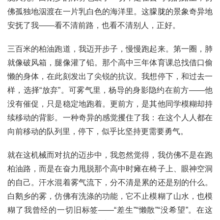
佛孤独地泅渡在一片乳白色的海洋里。这朦胧的景象奇异地
安抚了我——看不清前路，也看不清别人，正好。
三百米的柏油跑道，我迈开步子，慢慢跑起来。第一圈，肺
就像破风箱，腿像灌了铅。那个高中三年体育课总找借口偷
懒的身体，在此刻发出了尖锐的抗议。我想停下，和过去一
样，选择“放弃”。可雾气里，杨导的身影隐约在前方——他
没有催促，只是稳定地跑着。更前方，是其他同学模糊却持
续移动的背影。一种奇异的感觉攫住了我：在这个人人都在
向前移动的队列里，停下，似乎比坚持更需要勇气。
就在这机械而对抗的迈步中，我忽然觉得，我仿佛不是在跑
柏油路，而是在奋力甩脱那个高中时瘫在椅子上、眼神空洞
的自己。汗水混着雾气流下，分不清是累的还是别的什么。
白鹅乡的雾，仿佛有洗涤的功能，它不止模糊了山水，也模
糊了我曾经的一切旧标签——“差生”“懒散”“没希望”。在这