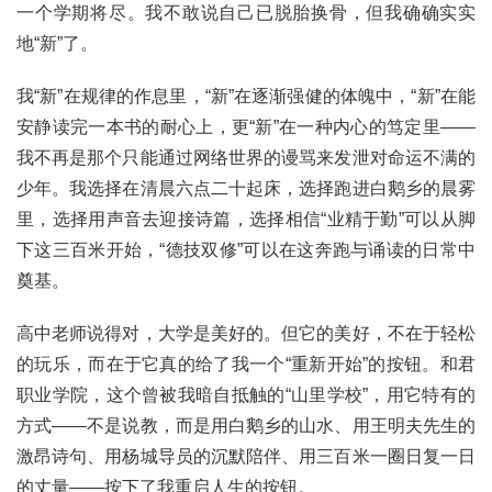
一个学期将尽。我不敢说自己已脱胎换骨，但我确确实实
地“新”了。
我“新”在规律的作息里，“新”在逐渐强健的体魄中，“新”在能
安静读完一本书的耐心上，更“新”在一种内心的笃定里——
我不再是那个只能通过网络世界的谩骂来发泄对命运不满的
少年。我选择在清晨六点二十起床，选择跑进白鹅乡的晨雾
里，选择用声音去迎接诗篇，选择相信“业精于勤”可以从脚
下这三百米开始，“德技双修”可以在这奔跑与诵读的日常中
奠基。
高中老师说得对，大学是美好的。但它的美好，不在于轻松
的玩乐，而在于它真的给了我一个“重新开始”的按钮。和君
职业学院，这个曾被我暗自抵触的“山里学校”，用它特有的
方式——不是说教，而是用白鹅乡的山水、用王明夫先生的
激昂诗句、用杨城导员的沉默陪伴、用三百米一圈日复一日
的丈量——按下了我重启人生的按钮。