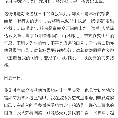
“勿不学无术，勿一无所长，将潜心向学，将勇毅担当。”
这仿佛是对我过往三年的直接审判，却又不是冰冷的指责，
而是一双有力的大手，要将我从泥淖中拔起。我读着“走出
小我，走出书斋”，眼前是白鹅乡开阔的山峦；读着“人情练
达即文章，世事洞明皆学问”，山风拂过，带来真实生活的
气息。王明夫先生的诗，不再是遥远的口号，它借着白鹅乡
的晨雾与山风，借着杨导平静的带领，借着这群同样在奔跑
中重塑自我的同伴，变成了可以呼吸、可以践行的真实路
径。
日复一日。
我见过白鹅乡深秋的浓雾如何让世界归零，也见过初冬的寒
霜如何为草木披上银甲。我在湿冷的空气里学会用奔跑点燃
自己，在简单的早餐后感受精力充沛的清晨。那条三百米的
跑道，我从数着圈熬，到能感受到步伐的节奏；《青年，起