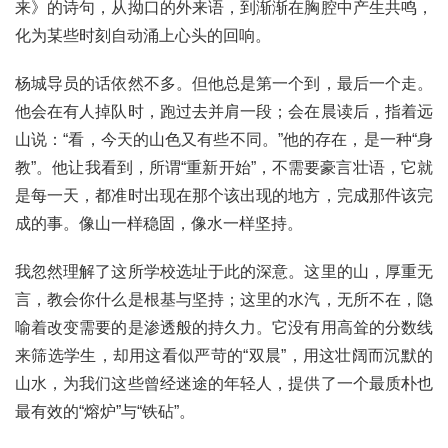
来》的诗句，从拗口的外来语，到渐渐在胸腔中产生共鸣，
化为某些时刻自动涌上心头的回响。
杨城导员的话依然不多。但他总是第一个到，最后一个走。
他会在有人掉队时，跑过去并肩一段；会在晨读后，指着远
山说：“看，今天的山色又有些不同。”他的存在，是一种“身
教”。他让我看到，所谓“重新开始”，不需要豪言壮语，它就
是每一天，都准时出现在那个该出现的地方，完成那件该完
成的事。像山一样稳固，像水一样坚持。
我忽然理解了这所学校选址于此的深意。这里的山，厚重无
言，教会你什么是根基与坚持；这里的水汽，无所不在，隐
喻着改变需要的是渗透般的持久力。它没有用高耸的分数线
来筛选学生，却用这看似严苛的“双晨”，用这壮阔而沉默的
山水，为我们这些曾经迷途的年轻人，提供了一个最质朴也
最有效的“熔炉”与“铁砧”。