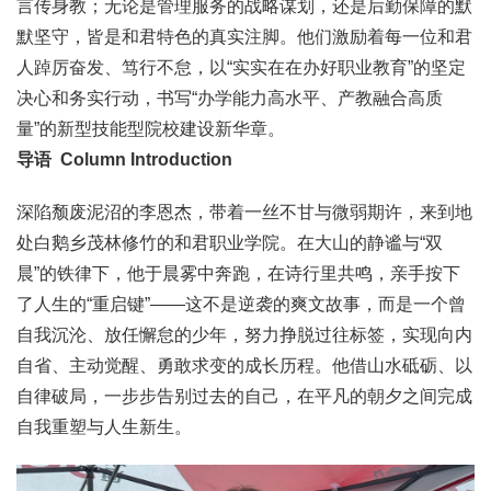
言传身教；无论是管理服务的战略谋划，还是后勤保障的默
默坚守，皆是和君特色的真实注脚。他们激励着每一位和君
人踔厉奋发、笃行不怠，以“实实在在办好职业教育”的坚定
决心和务实行动，书写“办学能力高水平、产教融合高质
量”的新型技能型院校建设新华章。
导语
Column Introduction
深陷颓废泥沼的李恩杰，带着一丝不甘与微弱期许，来到地
处白鹅乡茂林修竹的和君职业学院。在大山的静谧与“双
晨”的铁律下，他于晨雾中奔跑，在诗行里共鸣，亲手按下
了人生的“重启键”——这不是逆袭的爽文故事，而是一个曾
自我沉沦、放任懈怠的少年，努力挣脱过往标签，实现向内
自省、主动觉醒、勇敢求变的成长历程。他借山水砥砺、以
自律破局，一步步告别过去的自己，在平凡的朝夕之间完成
自我重塑与人生新生。