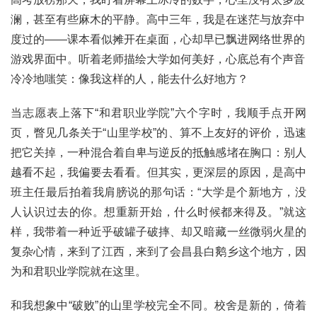
澜，甚至有些麻木的平静。高中三年，我是在迷茫与放弃中
度过的——课本看似摊开在桌面，心却早已飘进网络世界的
游戏界面中。听着老师描绘大学如何美好，心底总有个声音
冷冷地嗤笑：像我这样的人，能去什么好地方？
当志愿表上落下“和君职业学院”六个字时，我顺手点开网
页，瞥见几条关于“山里学校”的、算不上友好的评价，迅速
把它关掉，一种混合着自卑与逆反的抵触感堵在胸口：别人
越看不起，我偏要去看看。但其实，更深层的原因，是高中
班主任最后拍着我肩膀说的那句话：“大学是个新地方，没
人认识过去的你。想重新开始，什么时候都来得及。”就这
样，我带着一种近乎破罐子破摔、却又暗藏一丝微弱火星的
复杂心情，来到了江西，来到了会昌县白鹅乡这个地方，因
为和君职业学院就在这里。
和我想象中“破败”的山里学校完全不同。校舍是新的，倚着