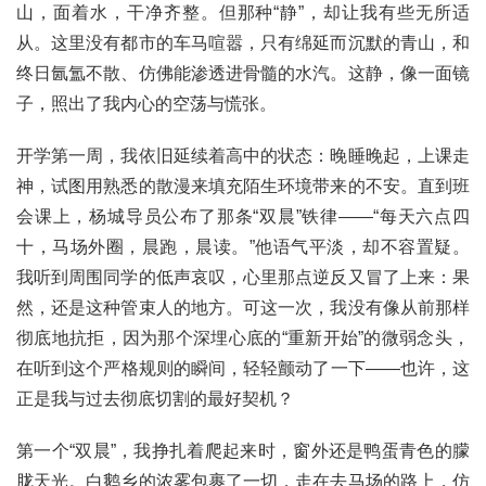
山，面着水，干净齐整。但那种“静”，却让我有些无所适
从。这里没有都市的车马喧嚣，只有绵延而沉默的青山，和
终日氤氲不散、仿佛能渗透进骨髓的水汽。这静，像一面镜
子，照出了我内心的空荡与慌张。
开学第一周，我依旧延续着高中的状态：晚睡晚起，上课走
神，试图用熟悉的散漫来填充陌生环境带来的不安。直到班
会课上，杨城导员公布了那条“双晨”铁律——“每天六点四
十，马场外圈，晨跑，晨读。”他语气平淡，却不容置疑。
我听到周围同学的低声哀叹，心里那点逆反又冒了上来：果
然，还是这种管束人的地方。可这一次，我没有像从前那样
彻底地抗拒，因为那个深埋心底的“重新开始”的微弱念头，
在听到这个严格规则的瞬间，轻轻颤动了一下——也许，这
正是我与过去彻底切割的最好契机？
第一个“双晨”，我挣扎着爬起来时，窗外还是鸭蛋青色的朦
胧天光。白鹅乡的浓雾包裹了一切，走在去马场的路上，仿