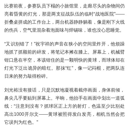
比赛前夜，参赛队员下榻的小旅馆里，走廊尽头的杂物间仍
亮着昏黄的灯光，那是两支征战队伍的临时“战地医院”——
折叠桌拼成的工作台上，两台机器静静躺着，像是刚下火线
的伤兵，空气里混杂着泡面味与焊锡味，谁也没心思睡觉。
“又识别错了！”祝宇祥的声音在狭小的空间里炸开，他烦躁
地抓了抓额前的碎发，将笔记本摊在膝上。屏幕上，机械臂
钳口悬在半空，本该钳住的是一颗明快的黄球，而球体却在
灯光下泛出诡异的暗红。那抹“红”，像一记闷棍，把两队连
日来的努力敲得粉碎。
刘光裕没有接话，只是沉默地凝视着截停画面，身体前倾，
鼻尖几乎要贴到屏幕上。半晌，他抬手在画面中划出一道弧
线：“注意到没有？抓球区正上方的射灯，色温至少比别处
高出1000开尔文——黄球被照得发白发亮，相机当然会把
它误判为红色。”