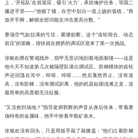
上，‘开拓队’在前策应，吸引‘火力’，承担掩护任务，等国二
攥进手里——”他顿了顿，在空中划出一道上扬的弧线，“再
放开手脚，解锁全部功能去冲击更高分数。”
赛场空气如拉满的弓弦，紧绷欲断。这个“齿轮咬合、动态
前压”的策略，很快就在拥挤的调试区迎来了第一次挑战。
张银欢蹲在警戒线外，指甲无意识地刮着地面裂缝——这是
他今天不知道第几次被隔壁队请出调试区。阶梯模块的齿轮
声还回荡在耳中，咔嗒、咔嗒……然后戛然而止。没有道
具，没有阶梯，没有测试距离，他的机器如困浅滩之龙，连
最简单的高度都无法征服。
“又没抢到场地？”指导老师郭辉的声音从身后传来，带着赛
场特有的金属味，他手中拎着半瓶矿泉水。
张银欢没有回头，只是用扳手敲了敲膝盖：“他们占着阶梯