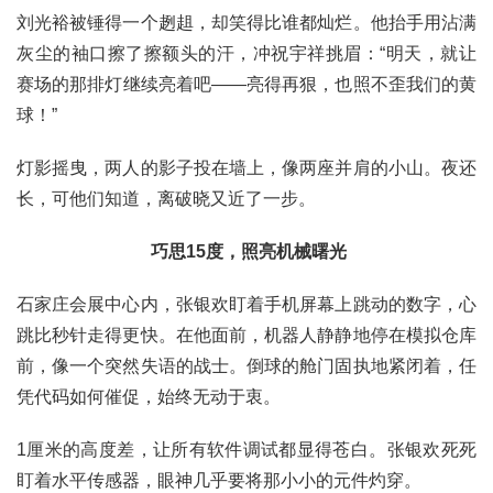
刘光裕被锤得一个趔趄，却笑得比谁都灿烂。他抬手用沾满
灰尘的袖口擦了擦额头的汗，冲祝宇祥挑眉：“明天，就让
赛场的那排灯继续亮着吧——亮得再狠，也照不歪我们的黄
球！”
灯影摇曳，两人的影子投在墙上，像两座并肩的小山。夜还
长，可他们知道，离破晓又近了一步。
巧思15度，照亮机械曙光
石家庄会展中心内，张银欢盯着手机屏幕上跳动的数字，心
跳比秒针走得更快。在他面前，机器人静静地停在模拟仓库
前，像一个突然失语的战士。倒球的舱门固执地紧闭着，任
凭代码如何催促，始终无动于衷。
1厘米的高度差，让所有软件调试都显得苍白。张银欢死死
盯着
水平传感器
，眼神几乎要将那小小的元件灼穿。