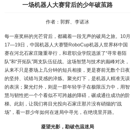
一场机器人大赛背后的少年破茧路
作者：郭辉、李诺冰
每一座奖杯的光芒背后，都藏着一段无声的破局之旅。10月
17—19日，中国机器人大赛暨RoboCup机器人世界杯中国
赛在河北石家庄隆重举行，和君职业学院选派了“寻常巷陌
队”和“开拓队”两支队伍征战。这场智慧与技术的巅峰对决，
从来不只是赛场上几分钟的短兵相接，更是赛前无数个日夜
的坚持、试错与灵感的淬炼。聚光灯下，是机器人精准无误
的表演；聚光灯外，则是一群年轻学子在极限压力中，用智
慧与韧性把一个个看似不可跨越的障碍，碾成通往成功的阶
梯。此刻，让我们将目光投向石家庄那片没有硝烟的“战
场”，看一群少年如何在迷局中寻光，在绝境里开路。
凝望光影，勘破色温迷局