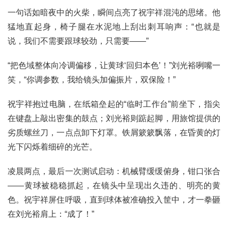
一句话如暗夜中的火柴，瞬间点亮了祝宇祥混沌的思绪。他
猛地直起身，椅子腿在水泥地上刮出刺耳响声：“也就是
说，我们不需要跟球较劲，只需要——”
“把色域整体向冷调偏移，让黄球‘回归本色’！”刘光裕咧嘴一
笑，“你调参数，我给镜头加偏振片，双保险！”
祝宇祥抱过电脑，在纸箱垒起的“临时工作台”前坐下，指尖
在键盘上敲出密集的鼓点；刘光裕则踮起脚，用旅馆提供的
劣质螺丝刀，一点点卸下灯罩。铁屑簌簌飘落，在昏黄的灯
光下闪烁着细碎的光芒。
凌晨两点，最后一次测试启动：机械臂缓缓俯身，钳口张合
——黄球被稳稳抓起，在镜头中呈现出久违的、明亮的黄
色。祝宇祥屏住呼吸，直到球体被准确投入筐中，才一拳砸
在刘光裕肩上：“成了！”