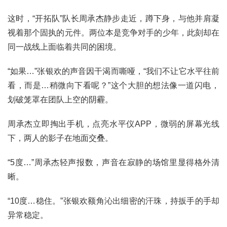
这时，“开拓队”队长周承杰静步走近，蹲下身，与他并肩凝
视着那个固执的元件。两位本是竞争对手的少年，此刻却在
同一战线上面临着共同的困境。
“如果…”张银欢的声音因干渴而嘶哑，“我们不让它水平往前
看，而是…稍微向下看呢？”这个大胆的想法像一道闪电，
划破笼罩在团队上空的阴霾。
周承杰立即掏出手机，点亮水平仪APP，微弱的屏幕光线
下，两人的影子在地面交叠。
“5度…”周承杰轻声报数，声音在寂静的场馆里显得格外清
晰。
“10度…稳住。”张银欢额角沁出细密的汗珠，持扳手的手却
异常稳定。