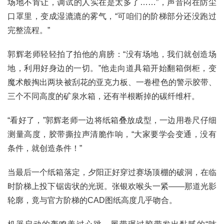
场地不肯让，调试的人实在是太多了……”，声音闷在防尘
口罩里，变成湿漉漉的雾气，“可咱们的阶梯部分还没跑过
完整流程。”
郭辉老师轻轻拍了拍他的肩膀：“没有场地，我们就创造场
地，利用好身边的一切。”他走向道具箱开始翻箱倒柜，变
魔术般掏出两块被刮花的亚克力板、一卷橙色的警示胶带、
三个不同高度的矿泉水箱，还有半根断掉的碳纤维杆。
“看好了，”郭辉老师一边将纸箱叠放成型，一边用卷尺仔细
测量高度，胶带撕拉声清脆作响，“大家要学会变通，没有
条件，就创造条件！”
当最后一个纸箱落定，夕阳正好穿过赛场顶棚的破洞，在临
时阶梯上投下锯齿状的光斑。张银欢喉头一紧——那道光影
轮廓，竟与官方阶梯的CAD图纸高度几乎吻合。