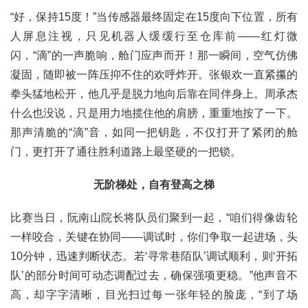
“好，保持15度！”当传感器最终固定在15度向下位置，所有
人屏息注视，只见机器人缓缓行至仓库前——红灯微
闪，“滴”的一声脆响，舱门应声而开！那一瞬间，空气仿佛
凝固，随即被一阵压抑不住的欢呼炸开。张银欢一直紧攥的
拳头猛地松开，他几乎是脱力地向后靠在同伴身上。周承杰
什么也没说，只是用力地揽住他的肩膀，重重地按了一下。
那声清脆的“滴”音，如同一把钥匙，不仅打开了紧闭的舱
门，更打开了通往胜利道路上最坚硬的一把锁。
无阶梯处，自有登高之梯
比赛当日，阮南山院长将队员们聚到一起，“咱们得像齿轮
一样咬合，关键在协同——调试时，你们争取一起进场，头
10分钟，迅速判断状态。若‘寻常巷陌队’调试顺利，则‘开拓
队’的部分时间可动态调配过去，确保强项更稳。”他声音不
高，却字字清晰，目光扫过每一张年轻的脸庞，“到了场