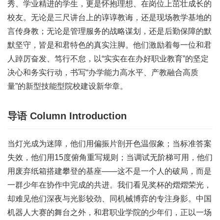
秀、学业精进的学生，更是怀抱理想、在岗位上茁壮成长的
校友。无论是三尺讲台上的谆谆教诲，还是现场教学基地的
言传身教；无论是管理服务的战略谋划，还是后勤保障的默
默坚守，皆是和君特色的真实注脚。他们激励着每一位和君
人踔厉奋发、笃行不怠，以“实实在在办好职业教育”的坚定
决心和务实行动，书写“办学能力高水平、产教融合高质
量”的新型技能型院校建设新华章。
导语
Column Introduction
当灯光成为迷障，他们用偏振片剖开色温假象；当标准答案
失效，他们用15度俯角重写规则；当调试无阶梯可用，他们
用废弃纸箱搭建攀登的基座——这不是一个人的破局，而是
一群少年在协作中完成的共进。我们看见奖杯的熠熠荣光，
却难见他们深夜与光影较劲、同机械博弈的专注身影。
中国
机器人大赛
的舞台之外，和君职业学院的少年们，正以一场