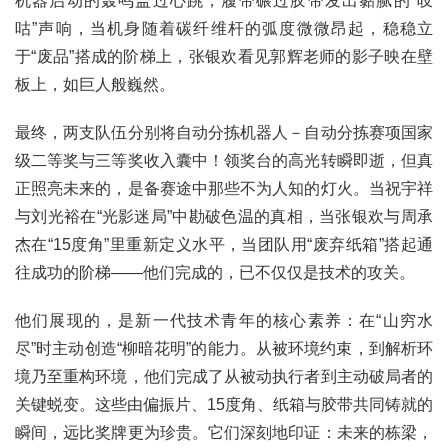
机器启动的轰鸣盖过心跳，履带碾过胶带发出黏腻的“吱
咕”声响，当机身随着碳纤维杆的弧度微微昂起，稳稳立
于“废品”搭成的阶梯上，张银欢看见郭辉老师的影子映在壁
板上，如巨人般巍然。
最终，两支队伍分别将自动分拣机器人－自动分拣赛项国家
级二等奖与三等奖收入囊中！领奖台的高光转瞬即逝，但真
正照亮未来的，是备赛途中那些不为人知的灯火。当祝宇祥
与刘光裕在“光影迷局”中勘破色温的真相，当张银欢与周承
杰在“15度角”里重新定义水平，当团队用“废弃纸箱”搭起通
往成功的阶梯——他们完成的，已不仅仅是技术的攻关。
他们展现的，是新一代技术青年的核心素养：在“山穷水
尽”时主动创造“柳暗花明”的能力。从被环境约束，到解析环
境乃至重构环境，他们完成了从被动执行者到主动破局者的
关键蜕变。这些由偏振片、15度角、纸箱与胶带共同铸就的
瞬间，远比奖牌更为珍贵。它们深刻地印证：未来的栋梁，