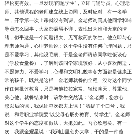
轻松更有效。一旦发现“问题学生”，立即与辅导员、心理老
师、其他课程的老师建立线上协同，及时应对。有一名学
生，开学第一次上课就没有到课。金老师询问其他同学和辅
导员怎么回事，大家都语焉不详，表现出为难和无奈的情
绪，似乎这是一个问题很大、无可救药的学生。他立即与心
理老师沟通，心理老师说：这个学生没有任何心理问题，只
是不爱学习，其他没毛病。于是金老师请该同学吃饭谈心
（学校食堂餐），了解到该同学家境较好，从小喜欢闲适，
不愿努力、不爱学习，心理和文明礼貌等各方面都是健康正
常的孩子。既然是这样，金老师就餐的全程，没对这个同学
作任何批评教育，只是与他拉拉家常、轻松聊天，尊重他、
关心他。就餐结束时，该学生突然说：“金老师，您放心，
您以后的课，我保证每次都去上课！” 我提了个口号，我
说：和君职业学院要“以父母心肠办教育、待学生”。金老师
对这个学生的态度和做法，大抵如此。吾心欣慰矣。有一
次，我跟金耀星说：“我到山里创办大学，干的是一件傻