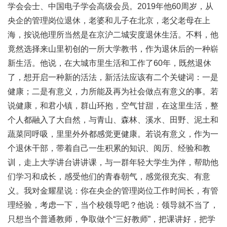
学会会士、中国电子学会高级会员。2019年他60周岁，从
央企的管理岗位退休，老婆和儿子在北京，老父老母在上
海，按说他理所当然是在京沪二城安度退休生活。不料，他
竟然选择来山里初创的一所大学教书，作为退休后的一种崭
新生活。他说，在大城市里生活和工作了60年，既然退休
了，想开启一种新的活法，新活法应该有二个关键词：一是
健康；二是有意义，力所能及再为社会做点有意义的事。若
说健康，和君小镇，群山环抱，空气甘甜，在这里生活，整
个人都融入了大自然，与青山、森林、溪水、田野、泥土和
蔬菜同呼吸，里里外外都感觉更健康。若说有意义，作为一
个退休干部，带着自己一生积累的知识、阅历、经验和教
训，走上大学讲台讲讲课，与一群年轻大学生为伴，帮助他
们学习和成长，感受他们的青春朝气，感觉很充实、有意
义。我对金耀星说：你在央企的管理岗位工作时间长，有管
理经验，考虑一下，当个校领导吧？他说：领导就不当了，
只想当个普通教师，争取做个“三好教师”，把课讲好，把学