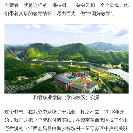
个师者，就是这样的一棵棵树、一朵朵云和一个个灵魂。他
们带着真挚的教育情怀，尽力而为，做“中国好教育”。
和君职业学院（学问校区）实景
这个梦想，在我心中萦绕了十几载，挥之不去。2018年开
始，我正式把这个梦想付诸实践，在赣南革命老区找了个山
野烂漫处（江西会昌县白鹅乡梓坑村—留守苏区中央机关驻