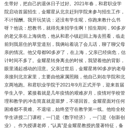
生带好，把自己的退休日子过好。2021年春，和君职业学
院启动首届招生，金耀星从北京赶到学院来参与招生工作，
不计报酬。我开玩笑说：还没有学生呢，你跑来教什么书
呀？他说：想教书，就得先来招学生啊！招生期间，90多岁
的老父亲在上海病危，他从和君小镇赶回上海去照看，临走
前到我居住的草堂道别，我俩站着说了会儿话，聊了聊父母
亲的情况。他父母都90多岁了，在上海，父亲已经病危，估
计时间不多了。金耀星转身离去的时候，我望着他的背影，
眼里涌起感动的泪意。父亲过世后，金耀星将90多岁的老母
亲接到北京家里，主要由他家属照顾，他自己则在学院和北
京两地跑。和君职业学院于2021年9月正式开学，迎来首届
学生入学。紧接着就是几年疫情的艰难岁月，疫情对学校管
理和教学的冲击简直就是噩梦，不堪回首。金耀星面对任何
困难都不畏难、不退缩，始终坚守在教学第一线。他给全校
学生讲授二门课程，一门是《数字经济》，一门是《创新创
业》。作为授课老师，“认真”是金耀星教授的显著特征，备