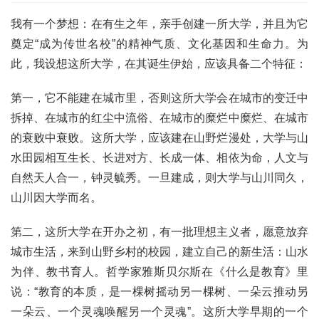
我有一个梦想：在有生之年，亲手创建一所大学，并且为它
奠定“成为传世名校”的精神气质、文化基因和生命力。为
此，我设想这所大学，在其诞生伊始，应该具备二个特征：
第一，它不能建在城市里，否则这所大学会在城市的变迁中
拆掉、在城市的红尘中流俗、在城市的糜烂中糜烂、在城市
的衰败中衰败。这所大学，应该建在山野烂漫处，大学与山
水田园相互生长、长进对方、长成一体、相依为命，人文与
自然天人合一，钟灵毓秀。一旦建成，则大学与山川同久，
山川因大学而名。
第二，这所大学在开办之初，有一批理想主义者，愿意放弃
城市生活，来到山野乡村的校园，建立自己的新生活：山水
为伴、教书育人。哲学家雅斯贝尔斯在
《什么是教育》
里
说：“教育的本质，是一棵树摇动另一棵树、一朵云推动另
一朵云、一个灵魂唤醒另一个灵魂”。这所大学早期的一个