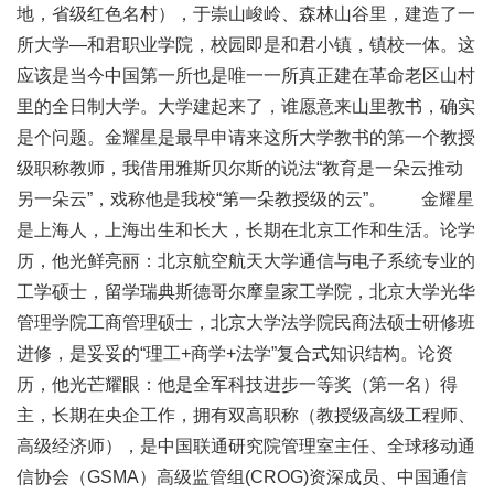
地，省级红色名村），于崇山峻岭、森林山谷里，建造了一
所大学—和君职业学院，校园即是和君小镇，镇校一体。这
应该是当今中国第一所也是唯一一所真正建在革命老区山村
里的全日制大学。大学建起来了，谁愿意来山里教书，确实
是个问题。金耀星是最早申请来这所大学教书的第一个教授
级职称教师，我借用雅斯贝尔斯的说法“教育是一朵云推动
另一朵云”，戏称他是我校“第一朵教授级的云”。 金耀星
是上海人，上海出生和长大，长期在北京工作和生活。论学
历，他光鲜亮丽：北京航空航天大学通信与电子系统专业的
工学硕士，留学瑞典斯德哥尔摩皇家工学院，北京大学光华
管理学院工商管理硕士，北京大学法学院民商法硕士研修班
进修，是妥妥的“理工+商学+法学”复合式知识结构。论资
历，他光芒耀眼：他是全军科技进步一等奖（第一名）得
主，长期在央企工作，拥有双高职称（教授级高级工程师、
高级经济师），是中国联通研究院管理室主任、全球移动通
信协会（GSMA）高级监管组(CROG)资深成员、中国通信