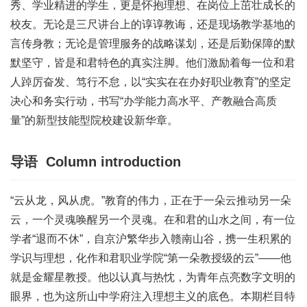
秀、学业精进的学生，更是怀抱理想、在岗位上茁壮成长的
校友。无论是三尺讲台上的谆谆教诲，还是现场教学基地的
言传身教；无论是管理服务的战略谋划，还是后勤保障的默
默坚守，皆是和君特色的真实注脚。他们激励着每一位和君
人踔厉奋发、笃行不怠，以“实实在在办好职业教育”的坚定
决心和务实行动，书写“办学能力高水平、产教融合高质
量”的新型技能型院校建设新华章。
导语
Column introduction
“云从龙，风从虎。”教育的伟力，正在于一朵云推动另一朵
云，一个灵魂唤醒另一个灵魂。在和君的山水之间，有一位
学者“退而不休”，自京沪繁华步入赣南山谷，携一生积累的
学识与理想，化作和君职业学院“第一朵教授级的云”——他
就是金耀星教授。他以认真与热忱，为青年点亮数字文明的
眼界，也为这所山中学府注入理想主义的底色。本期栏目特