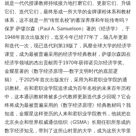
就是一代代授课教师持续接力地打磨它们、更新它们、升级
它们、迭代它们，最终形成一所大学的金牌课程体系和教材
体系，这不就是一所“传世名校”的蓄深养厚和年轮传奇吗？
保罗·萨缪尔森（Paul A. Samuelson）著的
《经济学》
，于
1948年首次出版发行，迄至今年已经77年了，隔几年更新
和迭代一次，现已迭代到第19版了，风靡全球大学的经济学
课堂，成为最被普遍采用的经济学经典教材，萨缪尔森因在
经济学领域的杰出贡献而于1970年获得诺贝尔经济学奖。
金耀星著的《数字经济原理—-数字文明时代的底层逻
辑》，于2025年首次出版发行，采用为和君职业学院的通
识教材。在和君职业学院追求成为百年名校的未来百年历程
中，这本通识教材将被多少代教师更新迭代多少回呢？它会
终将成为最被普遍采用的《数字经济原理》经典教材吗？我
知道，金耀星这样资历的人来和君职业学院教书，他就把在
北京央企和世界权威通信组织（GSMA）长期任职所形成的
数字经济知见，带到了这所山村里的大学，成为这所大学里