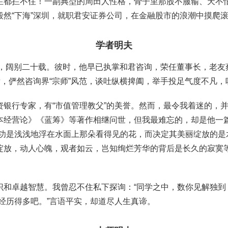
都拦不住！一副典型的周田人性格，骨子里那股不服输、天不怕
然“下海”深圳，就职君安证券公司，在金融股市的浪潮中摸爬
学者明夫
年，阔别二十载。彼时，他早已执掌和君咨询，荣任董事长，老
发，俨然咨询界“宗师”风范，谈吐纵横捭阖，举手投足气度不凡
银行专家，有“市值管理教父”的美誉。然而，最令我着迷的，并
本经营论》《蓝筹》等著作相继问世，但我最难忘的，却是他一
成功是浅浅地浮在水面上那朵看得见的花，而决定其美丽绽放的是
绽放，动人心魄，观者如云，岂知绚烂芳华的背后是长久的寂寞等
识和卓越智慧。我曾忍不住私下探询：“同学之中，数你见解独到
经历得多吧。”言语平实，却道尽人生真谛。