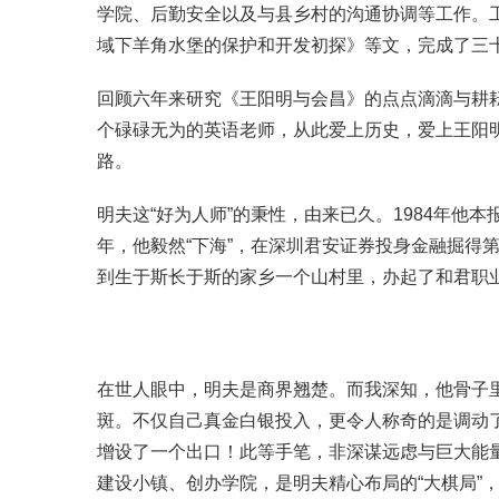
学院、后勤安全以及与县乡村的沟通协调等工作。工
域下羊角水堡的保护和开发初探》等文，完成了三
回顾六年来研究《王阳明与会昌》的点点滴滴与耕
个碌碌无为的英语老师，从此爱上历史，爱上王阳
路。
明夫这“好为人师”的秉性，由来已久。1984年他
年，他毅然“下海”，在深圳君安证券投身金融掘得
到生于斯长于斯的家乡一个山村里，办起了和君职业
在世人眼中，明夫是商界翘楚。而我深知，他骨子里
斑。不仅自己真金白银投入，更令人称奇的是调动
增设了一个出口！此等手笔，非深谋远虑与巨大能量
建设小镇、创办学院，是明夫精心布局的“大棋局”