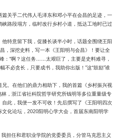
：两篇关乎二代伟人毛泽东和邓小平在会昌的足迹，一
鹅峡路段塌方，临时改行乡村小道，抵达工地时已过
，他特意留下我，促膝长谈半小时，话题全围绕王阳
根会昌，深挖史料，写一本《王阳明与会昌》！要让全
珠峰：“啊？这任务……太艰巨了，主要是史料难寻，
幅不必贪长，只要成书，我助你出版！”这“鼓励”谁
道兄。在他们的鼎力相助下，我的首篇《乡村振兴视
朱鸿林，浙江省社科院哲学研究所钱明等多位重量级专
。自此，我便一发不可收！先后撰写了《王阳明四次
文化论坛，2020阳明心学大会，首届东南阳明学
！我担任和君职业学院的党委委员，分管马克思主义