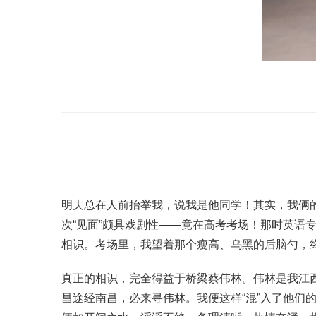
明夫总在人前抬举我，说我是他同学！其实，我俩的
次“见面”颇具戏剧性——竟在高考考场！那时英
相识。考场里，我望着那个瘦高、乌黑的后脑勺，
真正的相识，完全得益于桥梁蔡伟林。伟林是我江
昌途经南昌，必来寻伟林。我便这样“混”入了他