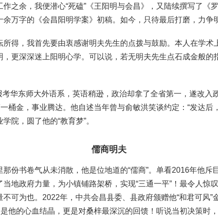
作之余，我便潜心“死磕”《王阳明与会昌》，又陆续撰写了《罗
十余万字的《会昌阳明学案》初稿。如今，只待最后打磨，力争
耘所得，我首先要由衷感谢明夫先生的点拨与鼓励。本人在学术
明，更深深迷上阳明心学。可以说，若无明夫先生点石成金般的
本报考华东师大外语系，英语稍逊，政治却拿了全省第一，遂改入
第一桶金，事业腾达。他自述当年曾与俞敏洪笑谈约定：“发达后
学院，圆了他的“教育梦”。
儒商明夫
那份书卷气从未消散，他是位地道的“儒商”。单看2016年他斥
了当地政府力量，为小镇铺路架桥，实现“
三通一平
”！最令人惊
不可为也。2022年，中共会昌县委、县政府颁赠他“和君可风”
，是他的心血结晶，更是对桑梓最深沉的回馈！听说当初决策时