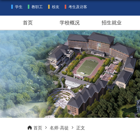
学生
教职工
校友
考生及访客
首页
学校概况
招生就业
首页
名师·高徒
正文