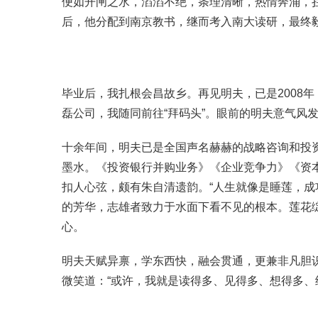
便如开闸之水，滔滔不绝，条理清晰，热情奔涌，拦
后，他分配到南京教书，继而考入南大读研，最终毅
毕业后，我扎根会昌故乡。再见明夫，已是2008
磊公司，我随同前往“拜码头”。眼前的明夫意气风
十余年间，明夫已是全国声名赫赫的战略咨询和投资
墨水。《投资银行并购业务》《企业竞争力》《资
扣人心弦，颇有朱自清遗韵。“人生就像是睡莲，
的芳华，志雄者致力于水面下看不见的根本。莲花
心。
明夫天赋异禀，学东西快，融会贯通，更兼非凡胆
微笑道：“或许，我就是读得多、见得多、想得多、