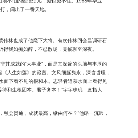
地不怕的倔强劲儿，藏也藏不住。1988年毕业
滚打，闯出了一番天地。
友蔡伟林也成了他麾下大将。有次伟林回会昌调研石
，听得我如痴如醉，不忍散场，竟畅聊至深夜。
非其成就的“大事业”，而是其深邃的头脑与丰厚的
篇《人生如莲》的箴言。文风细腻隽永，深含哲理，
水面下看不见的根和本。志轻者追慕水面上看得见
待和生根固本。君子务本！”字字珠玑，直指人
，融会贯通，成就最高，缘由何在？”他略一沉吟，