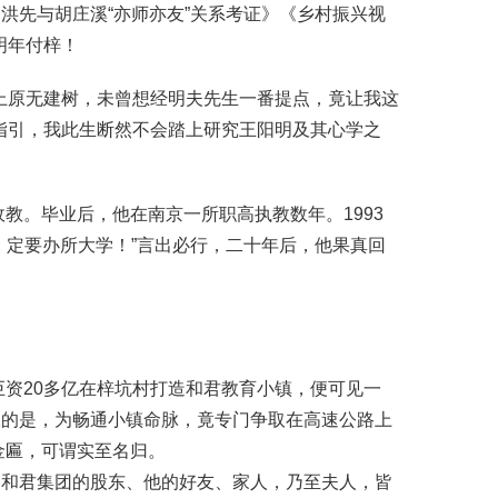
洪先与胡庄溪“亦师亦友”关系考证》《乡村振兴视
明年付梓！
上原无建树，未曾想经明夫先生一番提点，竟让我这
指引，我此生断然不会踏上研究王阳明及其心学之
政教。毕业后，他在南京一所职高执教数年。1993
，定要办所大学！”言出必行，二十年后，他果真回
巨资20多亿在梓坑村打造和君教育小镇，便可见一
叹的是，为畅通小镇命脉，竟专门争取在高速公路上
金匾，可谓实至名归。
，
和君集团
的股东、他的好友、家人，乃至夫人，皆