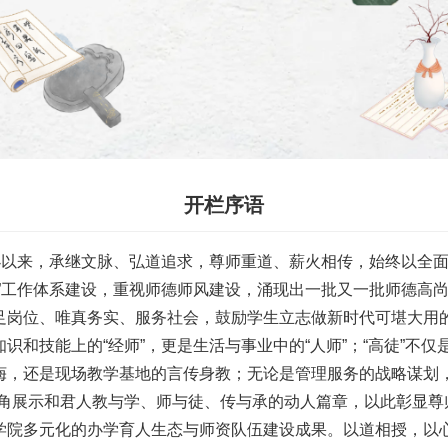
开栏序语
创办以来，承继文脉、弘道追求，尊师重道、薪火相传，始终以全
”工作体系建设，重视师德师风建设，涌现出一批又一批师德高尚
足岗位、唯真务实、服务社会，鼓励学生立志做新时代可堪大用的
识和技能上的“经师”，更是生活与事业中的“人师”；“高徒”不
诲，还是现场教学基地的言传身教；无论是管理服务的战略谋划
视角展示和君人教与学、师与徒、传与承的动人篇章，以此彰显尊
学院多元化的办学育人生态与师资队伍建设成果。以道相授，以心