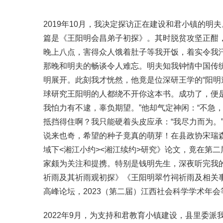
2019年10月，我决定探访正在建设和君小镇的
篇是《王阳明会昌弟子初探》。其时脱贫攻坚正酣
晚上八点，害得众人饿着肚子等我开饭，着实令我
那晚和明夫的畅谈令人难忘。明夫知我钟情中国传
明展开。此刻我才恍然，他竟是位深研王学的“阳明
球研究王阳明的人都绕不开你这本书。成功了，便是
我怕力有不逮，辜负期望。”他却气定神闲：“不急
抵挡得住啊？我只能硬着头皮应承：“我尽力而为。
说来也奇，希望的种子竟真的萌芽！在县政协宋瑞
域下<湘江小约><湘江续约>研究》论文，竟在第
家颇为关注和提携。特别是钱明先生，深夜听完我
祈雨及其祈雨观初探》《王阳明翠竹祠祈雨及相关事
高峰论坛，2023（第二届）江西社会科学学术年
2022年9月，为支持和君教育小镇建设，县里委