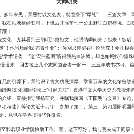
大师明夫
明夫。多年未见，我思忖以文会友，特意备下“厚礼”——三篇文章
，我在站塘横岭驻村，下班后才驱车七十公里赶往白鹅梓坑。白
汗颜！
统文化，尤其看到王阳明那篇短文，他眼睛瞬间亮了起来！饭后
迷”！他当场给我“布置作业”：“你别只停留在理论研究！要扎
‘学术逆袭’！”这“宏伟蓝图”听得我热血沸腾，却也如蚂蚁仰望
，慢慢来！回去拉上几个志同道合者一起干。三五年成书亦可。篇
”
森兄的引荐下，我结识了古文功底深厚、学富五车的文化馆曾敏
二届阳明文化国际论坛上“引起关注”！香港中文大学历史系教授
的介绍，直接指导我搞研究，并嘱我撰写《王阳明与会昌》专论
项考述》等论文近十万字，参加了第二、第三、第四届阳明国际
会等，竟也在学界博得些许微名。
派我至和君职业学院协助工作。嘿，这下可好，我与明夫成了同事