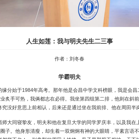
人生如莲：我与明夫先生二三事
作者：刘冬春
学霸明夫
缘分始于1984年高考。那年他是会昌中学文科榜眼，我是会
语专业炙手可热，我俩都志在必得。我坐第四组第二排，他则在斜
终究没好意思上前相认，后来还是通过坐在我前排、他在周田半
西师大同寝挚友，明夫和他在复旦大学的同学罗庆丰，以及我在
们的圈子。他身形清瘦，却生着一双炯炯有神的大眼睛，平素言语