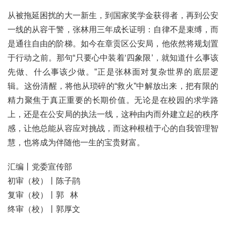
从被拖延困扰的大一新生，到国家奖学金获得者，再到公安
一线的从容干警，张林用三年成长证明：自律不是束缚，而
是通往自由的阶梯。如今在章贡区公安局，他依然将规划置
于行动之前。那句“只要心中装着‘四象限’，就知道什么事该
先做、什么事该少做。”正是张林面对复杂世界的底层逻
辑。这份清醒，将他从琐碎的“救火”中解放出来，把有限的
精力聚焦于真正重要的长期价值。无论是在校园的求学路
上，还是在公安局的执法一线，这种由内而外建立起的秩序
感，让他总能从容应对挑战，而这种根植于心的自我管理智
慧，也将成为伴随他一生的宝贵财富。
汇编丨党委宣传部
初审（校）丨陈子鹃
复审（校）丨郭 林
终审（校）丨郭厚文