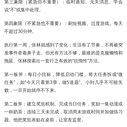
第三象限（紧急但不重要）：临时通知、无关消息。学会
说“不”或集中处理。
第四象限（不紧急也不重要）：刷短视频、过度游戏。每天
不超过30分钟。
执行第一周，张林就感到了变化：生活有了节奏，不再被突
发事件牵着鼻子走。但光有方法不够，最难的是克服懒惰和
拖延。张林摸索出一套行之有效的“抗惰性”方法。
第一板斧：每日小目标，降低启动门槛。将大任务拆成“微
任务”，如“今天只看第3章，做5道题”。小到几乎不可能失
败，一旦开始就停不下来。
第二板斧：建立奖惩机制。完成当日任务，奖励一集动漫或
一杯奶茶；连续三天未完成，取消周末游戏时间并加做练习
题。他把奖惩表贴在桌前，让室友监督。