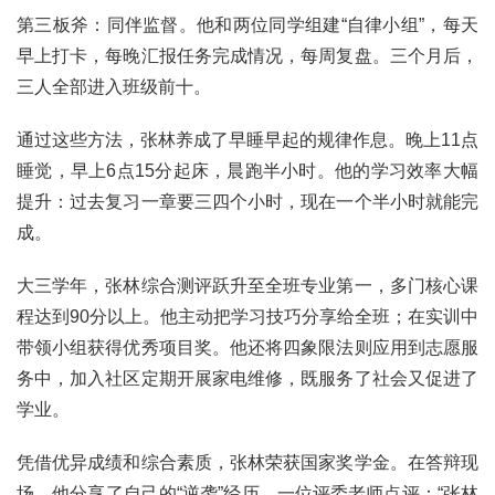
第三板斧：同伴监督。他和两位同学组建“自律小组”，每天
早上打卡，每晚汇报任务完成情况，每周复盘。三个月后，
三人全部进入班级前十。
通过这些方法，张林养成了早睡早起的规律作息。晚上11点
睡觉，早上6点15分起床，晨跑半小时。他的学习效率大幅
提升：过去复习一章要三四个小时，现在一个半小时就能完
成。
大三学年，张林综合测评跃升至全班专业第一，多门核心课
程达到90分以上。他主动把学习技巧分享给全班；在实训中
带领小组获得优秀项目奖。他还将四象限法则应用到志愿服
务中，加入社区定期开展家电维修，既服务了社会又促进了
学业。
凭借优异成绩和综合素质，张林荣获国家奖学金。在答辩现
场，他分享了自己的“逆袭”经历，一位评委老师点评：“张林