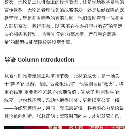
校友。无论是三尺讲台上的谆谆教诲，还是现场教学基地的
言传身教；无论是管理服务的战略谋划，还是后勤保障的默
默坚守，皆是和君特色的真实注脚。他们激励着每一位和君
人踔厉奋发、笃行不怠，以“实实在在办好职业教育”的坚定
决心和务实行动，书写“办学能力高水平、产教融合高质
量”的新型技能型院校建设新华章。
导语
Column Introduction
从被时间推着走到主动掌控节奏，张林的成长，是一场关
于“选择”的觉醒。借助“
四象限法则
”，他告别盲目“救火”，将
重心锚定“重要但不紧急”的长期价值，完成了“时间哲学”的
蜕变。这份秩序感，既助他摘得国奖，更延续至公安一线
——在纷繁警情中，用同一套底层逻辑，将有限心力留给最
具价值的判断。张林证明：驾驭时间的人，才能驾驭自己。