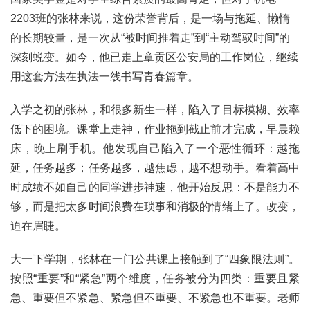
2203班的张林来说，这份荣誉背后，是一场与拖延、懒惰
的长期较量，是一次从“被时间推着走”到“主动驾驭时间”的
深刻蜕变。如今，他已走上章贡区公安局的工作岗位，继续
用这套方法在执法一线书写青春篇章。
入学之初的张林，和很多新生一样，陷入了目标模糊、效率
低下的困境。课堂上走神，作业拖到截止前才完成，早晨赖
床，晚上刷手机。他发现自己陷入了一个恶性循环：越拖
延，任务越多；任务越多，越焦虑，越不想动手。看着高中
时成绩不如自己的同学进步神速，他开始反思：不是能力不
够，而是把太多时间浪费在琐事和消极的情绪上了。改变，
迫在眉睫。
大一下学期，张林在一门公共课上接触到了“四象限法则”。
按照“重要”和“紧急”两个维度，任务被分为四类：重要且紧
急、重要但不紧急、紧急但不重要、不紧急也不重要。老师