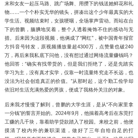
末和女友一起压马路、跳广场舞、用攒下的钱送她鲜花和礼
物……一个个朴实无华的镜头，拼凑出这个少年最真实的大
学生活。视频结束时，女孩哽咽，全场掌声雷动。而站在台
下的曾鹏，腼腆地笑着，整个人透着掩饰不住的感动与无
措。后来因为这段视频，他俩成了“网红”，被中国青年报官
方抖音号转发，原视频播放量超4300万，点赞量也破240
万，再后来我私底下问他，没有想过通过网络流量赚钱吗？
他回答：“确实有找带货的，但是我们拒绝了，还是先踏实
学习为主，没有真才实学，仅靠一时流量终究走不长远，也
没法为社会创造真正的价值。”从那时起，这个勤工俭学却
依旧对生活充满热爱的男孩，便成了我格外关注的对象。
后来我才慢慢了解到，曾鹏的大学生涯，是从“不向家里拿
一分钱”的誓言开始的。2024年9月，他揣着高考后在东莞打
工赚的几千块，靠着助学贷款踏入了校园。来校之前，他便
摸清了校内外的兼职渠道，做好了三年自给自足的打