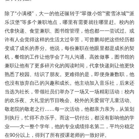
除了“小满楼”，大一的他还辗转于“翠微小馆”“蜜雪冰城”“派
乐汉堡”等多个兼职地点，哪里有需要就往哪里赶。校内的
代拿快递、食堂兼职、图书馆管理，他也都一一尝试过。或
许有人会觉得这样的生活太过辛苦，可曾鹏却把这些经历都
变成了成长的养分。他说，每份兼职在他眼里都是成长的契
机，餐馆的工作让他学会了与人沟通、高效做事，图书馆的
兼职让他有了更多碎片化的阅读时间，代拿快递则让他更快
熟悉了校园、结识了朋友。更难得的是，即便身兼数职，他
也没有放弃自己的兴趣和成长。他主动加入音乐社，后来还
当选为社长，带领社员们举办了一场又一场精彩活动：校内
的欢乐夜、大礼堂的节目晚会、校外的关爱留守儿童活动、
敬老院的敬老之行……每一次活动，他都亲力亲为，从策划
到执行，忙得不亦乐乎。而这一切付出，都没有影响他的学
业——大一整个学年，他的专业成绩排名第二，平均分稳定
在90分以上，得到了所有授课老师的一致好评。