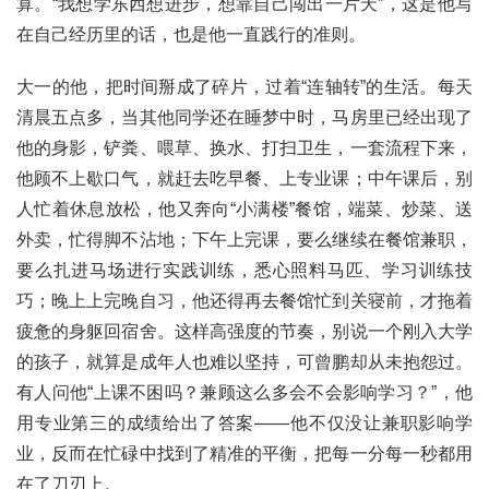
算。“我想学东西想进步，想靠自己闯出一片天”，这是他写
在自己经历里的话，也是他一直践行的准则。
大一的他，把时间掰成了碎片，过着“连轴转”的生活。每天
清晨五点多，当其他同学还在睡梦中时，马房里已经出现了
他的身影，铲粪、喂草、换水、打扫卫生，一套流程下来，
他顾不上歇口气，就赶去吃早餐、上专业课；中午课后，别
人忙着休息放松，他又奔向“小满楼”餐馆，端菜、炒菜、送
外卖，忙得脚不沾地；下午上完课，要么继续在餐馆兼职，
要么扎进马场进行实践训练，悉心照料马匹、学习训练技
巧；晚上上完晚自习，他还得再去餐馆忙到关寝前，才拖着
疲惫的身躯回宿舍。这样高强度的节奏，别说一个刚入大学
的孩子，就算是成年人也难以坚持，可曾鹏却从未抱怨过。
有人问他“上课不困吗？兼顾这么多会不会影响学习？”，他
用专业第三的成绩给出了答案——他不仅没让兼职影响学
业，反而在忙碌中找到了精准的平衡，把每一分每一秒都用
在了刀刃上。