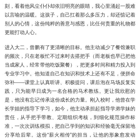
刻，看着他风尘仆仆却依旧明亮的眼睛，我心里涌起一股难
以言喻的温暖。这孩子，自己扛着那么多压力，却还惦记着
别人的心情，这份纯粹的善意与感恩，比任何贵重的礼物都
更能打动人心。
进入大二，曾鹏有了更清晰的目标。他主动减少了餐馆兼职
的频次，只在老板忙不过来时去搭把手（而老板也早已把他
当成家人，经常带他吃饭聚餐），把更多时间和精力投入到
专业学习中。他知道自己在知识和技术上还有不足，便拼命
弥补——课堂上认真听讲、积极提问，课后泡在马场反复实
践，只为能早日成为一名合格的马术教练。更让我欣慰的
是，他没有忘记传承这份成长的力量。刚入校时，他曾在学
长学姐的指导下学习，如今，他主动承担起指导学弟学妹的
责任，从手把手带教、定期组织考核，到细化规范操作标
准，一次次训练模拟，把自己学到的知识和经验毫无保留地
分享给后辈。这份“薪火相传”的担当，让他的形象愈发动