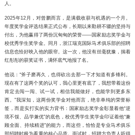
人。
2025年12月，对曾鹏而言，是满载收获与机遇的一个月。
年度奖学金评选结果正式公布，长期以来勤耕不辍的坚持与
付出，为他赢得了两份沉甸甸的荣誉——国家励志奖学金与
校优秀学生奖学金。同月，浙江瑞克国际马术俱乐部的招聘
信息也恰好映入他的眼帘。这一次，他没有丝毫犹豫，揣着
红彤彤的获奖证书，满怀底气地报了名。
他说：“斧子磨再久，也得砍出去那一下才知道有多锋利。
现在有了这两个奖的认可，我心里更有底了，我想带着这份
肯定去闯一闯、试一试，相信我能做好，也能学到更多东
西。”我深知，这两份奖学金对他而言，绝非单纯的荣誉标
签，而是实打实的实力背书：
国家励志奖学金
彰显着他“逆
境不馁、品学兼优”的底色，校优秀学生奖学金印证着他“兼
顾全面、持续精进”的能力，而这些，恰恰是专业马术俱乐
部招聘时极为看重的核心品质。面试时，招聘方负责人听得