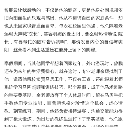
曾鹏最让我感动的，不仅是他的勤奋，更是他身处困境却依
旧向阳而生的乐观与感恩。他从不避讳自己的家庭条件，却
也从未因家境普通而自卑。每次在校园里偶遇，他总隔着老
远就大声喊“院长”，笑容明媚的像太阳，要么就热情地说“院
长，有要帮忙的随时告诉我啊”。那份发自内心的自信与爽
朗，丝毫看不到生活重压在他身上留下的阴霾。
寒假期间，当其他同学都想着回家过年、外出游玩时，曾鹏
还在为来年的生活费操心。就在这时，专业老师余辉找到了
他，邀请他留校负责马房工作，不仅有工资，还能跟着老师
系统学习马匹照顾和训练技巧。那个寒假，成了他马术道路
的重要奠基期。余老师放弃了个人休息时间，留在马房手把
手教他们专业技能，而曾鹏也格外珍惜这个机会，虚心请
教、刻苦练习。期间，他还负责接待游客，沟通交流能力得
到了极大锻炼，为日后的教练生涯打下了坚实基础。他总跟
我说起，非常感谢院长和老师们给的机会，可我心里清楚，