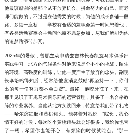
他最该感谢的是那个从不放弃机会、拼命努力的自己。而老
师们能做的，不过是在他需要的时候，为他的成长多铺一段
路、多搭一座桥——学校有合适的兼职会第一时间想着他，
有各类活动赛事会主动问他愿不愿意参加，尽我们所能为他
的追梦路添砖加瓦。
2025年的暑假，曾鹏主动申请去吉林长春凯旋马术俱乐部
实践学习。北方的气候条件对他来说是个不小的挑战，陌生
的环境、高强度的训练，让他一度产生了放弃的念头。副院
长李培鸣得知后，经常给他发消息鼓励“再坚持一下，你付
出的每一份努力都不会白费”。最终，他咬牙扛了下来，在
那里见识了正规马术俱乐部的运营管理，具备了一名合格教
练的专业素养。当他从北方实践回来，特意给我们带了礼物
——哈尔滨红肠和黄桃罐头。他笑着对我说：“院长，我心
情不好的时候，每次吃个黄桃罐头就会好很多，我给你也带
了一瓶，希望你也能开心，有烦恼的时候就吃点。”那一