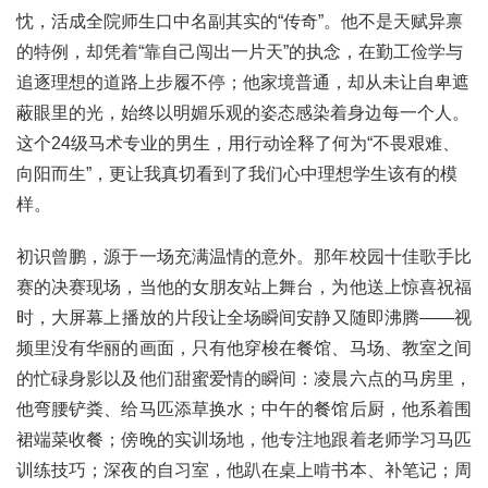
忱，活成全院师生口中名副其实的“传奇”。他不是天赋异禀
的特例，却凭着“靠自己闯出一片天”的执念，在勤工俭学与
追逐理想的道路上步履不停；他家境普通，却从未让自卑遮
蔽眼里的光，始终以明媚乐观的姿态感染着身边每一个人。
这个24级
马术专业
的男生，用行动诠释了何为“不畏艰难、
向阳而生”，更让我真切看到了我们心中理想学生该有的模
样。
初识曾鹏，源于一场充满温情的意外。那年校园十佳歌手比
赛的决赛现场，当他的女朋友站上舞台，为他送上惊喜祝福
时，大屏幕上播放的片段让全场瞬间安静又随即沸腾——视
频里没有华丽的画面，只有他穿梭在餐馆、马场、教室之间
的忙碌身影以及他们甜蜜爱情的瞬间：凌晨六点的马房里，
他弯腰铲粪、给马匹添草换水；中午的餐馆后厨，他系着围
裙端菜收餐；傍晚的实训场地，他专注地跟着老师学习马匹
训练技巧；深夜的自习室，他趴在桌上啃书本、补笔记；周