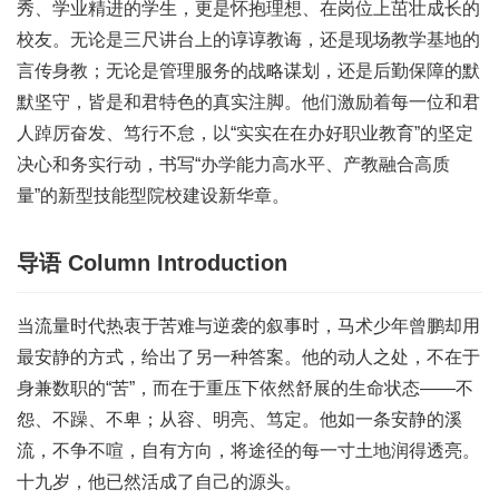
秀、学业精进的学生，更是怀抱理想、在岗位上茁壮成长的
校友。无论是三尺讲台上的谆谆教诲，还是现场教学基地的
言传身教；无论是管理服务的战略谋划，还是后勤保障的默
默坚守，皆是和君特色的真实注脚。他们激励着每一位和君
人踔厉奋发、笃行不怠，以“实实在在办好职业教育”的坚定
决心和务实行动，书写“办学能力高水平、产教融合高质
量”的新型技能型院校建设新华章。
导语
Column Introduction
当流量时代热衷于苦难与逆袭的叙事时，马术少年曾鹏却用
最安静的方式，给出了另一种答案。他的动人之处，不在于
身兼数职的“苦”，而在于重压下依然舒展的生命状态——不
怨、不躁、不卑；从容、明亮、笃定。他如一条安静的溪
流，不争不喧，自有方向，将途径的每一寸土地润得透亮。
十九岁，他已然活成了自己的源头。